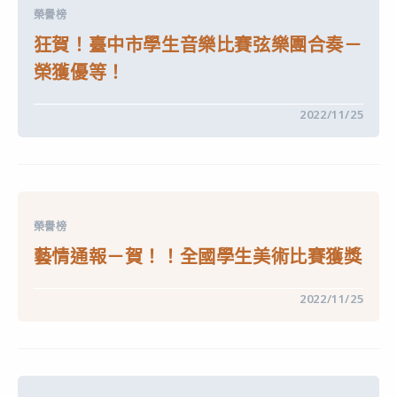
音
作
榮譽榜
樂
業
比
要
狂賀！臺中市學生音樂比賽弦樂團合奏－
賽
點」
打
並
榮獲優等！
擊
自
樂
中
合
華
在
留言功能已關閉
2022/11/25
奏
民
〈狂
－
國
賀！
榮
112
臺
獲
年
中
優
1
市
等
月
學
第
1
生
一
日
音
名！〉
起
榮譽榜
樂
中
生
比
效〉
藝情通報－賀！！全國學生美術比賽獲獎
賽
中
弦
樂
在
留言功能已關閉
2022/11/25
團
〈藝
合
情
奏
通
－
報
榮
－
獲
賀！！
優
全
等！〉