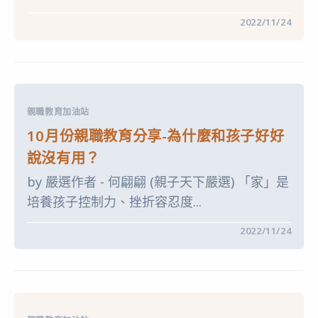
在
留言功能已關閉
2022/11/24
〈11
月
份
親
職
教
育
分
親職教育加油站
享-
「給
10月份親職教育分享-為什麼和孩子好好
點
數」
說沒有用？
能
鼓
by 嚴選作者 - 何翩翩 (親子天下嚴選) 「家」是
勵
孩
培養孩子控制力、挫折容忍度...
子，
也
要
在
留言功能已關閉
2022/11/24
小
〈10
心
月
反
份
效
親
果！
職
善
教
用
育
獎
分