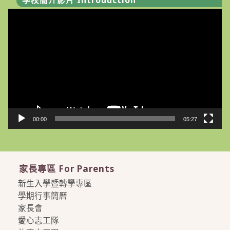
視
訊
播
放
器
00:00
05:27
家長專區 For Parents
新生入學暨轉學專區
學期行事簡曆
家長會
愛心志工隊