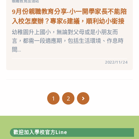
勵
親職教育加油站
享-
的
為
6
9月份親職教育分享-小一開學家長不能陪
什
心
麼
法〉
入校怎麼辦？專家6建議，順利幼小銜接
和
中
孩
幼稚園升上國小，無論對父母或是小朋友而
子
好
言，都需一段適應期，包括生活環境、作息時
好
說
間...
沒
有
用？〉
在
留言功能已關閉
2022/11/24
中
〈9
月
份
親
職
教
育
1
2
Go to the next page
分
享-
小
一
開
學
家
長
歡迎加入學校官方Line
不