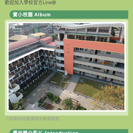
歡迎加入學校官方Line@
能
陪
入
實小校園 Album
校
怎
麼
辦？
專
家
6
建
議，
順
利
幼
小
銜
接〉
中
介紹本校校園環境及教學設施
學校簡介影片 Introduction