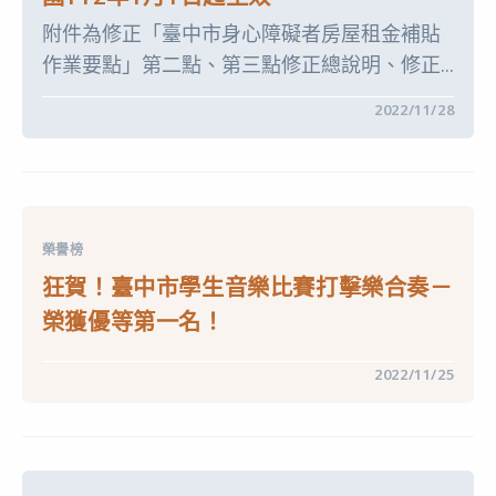
教
附件為修正「臺中市身心障礙者房屋租金補貼
學
支
作業要點」第二點、第三點修正總說明、修正...
援
工
作
在
留言功能已關閉
2022/11/28
人
〈【轉
員
知】
甄
臺
選
中
【第
市
2
政
次
府
招
修
考】
榮譽榜
正
甄
「臺
狂賀！臺中市學生音樂比賽打擊樂合奏－
選
中
結
市
果〉
榮獲優等第一名！
身
中
心
障
在
留言功能已關閉
2022/11/25
礙
〈狂
者
賀！
房
臺
屋
中
租
市
金
學
補
生
貼