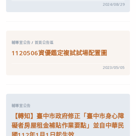
在
留言功能已關閉
2024/08/29
〈公
告
國
立
臺
中
教
育
輔導室公告
/
首頁公告區
大
學
1120506資優鑑定複試試場配置圖
附
設
實
在
留言功能已關閉
2023/05/05
驗
〈1120506
國
資
民
優
小
鑑
學
定
113
複
學
試
年
試
度
輔導室公告
場
第
配
1
【轉知】臺中市政府修正「臺中市身心障
置
學
圖〉
期
礙者房屋租金補貼作業要點」並自中華民
中
第
1
國112年1月1日起生效
次