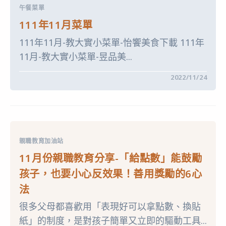
國
中
午餐菜單
學
生
111年11月菜單
美
術
111年11月-教大實小菜單-怡饗美食下載 111年
比
賽
11月-教大實小菜單-昱品美...
獲
獎〉
中
在
留言功能已關閉
2022/11/24
〈111
年
11
月
菜
單〉
中
親職教育加油站
11月份親職教育分享-「給點數」能鼓勵
孩子，也要小心反效果！善用獎勵的6心
法
很多父母都喜歡用「表現好可以拿點數、換貼
紙」的制度，是對孩子簡單又立即的驅動工具...