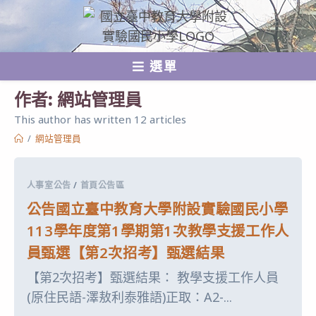
跳
轉
至
選單
主
要
作者:
網站管理員
內
This author has written 12 articles
容
/
網站管理員
人事室公告
/
首頁公告區
公告國立臺中教育大學附設實驗國民小學
113學年度第1學期第1次教學支援工作人
員甄選【第2次招考】甄選結果
【第2次招考】甄選結果： 教學支援工作人員
(原住民語-澤敖利泰雅語)正取：A2-...