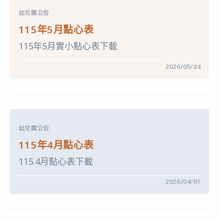
園
點
幼兒園公告
心
表〉
115年5月點心表
中
115年5月實小點心表下載
在
留言功能已關閉
2026/05/04
〈115
年
5
月
點
心
表〉
中
幼兒園公告
115年4月點心表
115.4月點心表下載
在
留言功能已關閉
2026/04/01
〈115
年
4
月
點