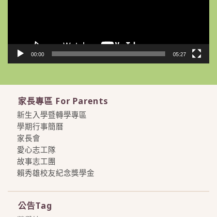
器
00:00
05:27
家長專區 For Parents
新生入學暨轉學專區
學期行事簡曆
家長會
愛心志工隊
故事志工團
賴秀雄校友紀念獎學金
more
公告Tag