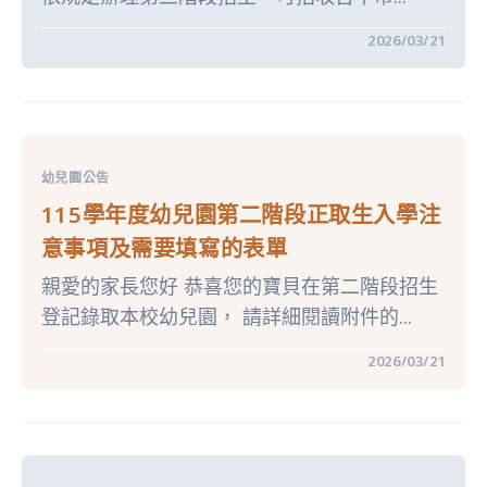
單〉
中
在
留言功能已關閉
2026/03/21
〈115
學
年
度
幼
兒
園
第
幼兒園公告
三
階
115學年度幼兒園第二階段正取生入學注
段
招
意事項及需要填寫的表單
生
簡
親愛的家長您好 恭喜您的寶貝在第二階段招生
章
及
登記錄取本校幼兒園， 請詳細閱讀附件的...
注
意
事
在
留言功能已關閉
2026/03/21
項〉
〈115
中
學
年
度
幼
兒
園