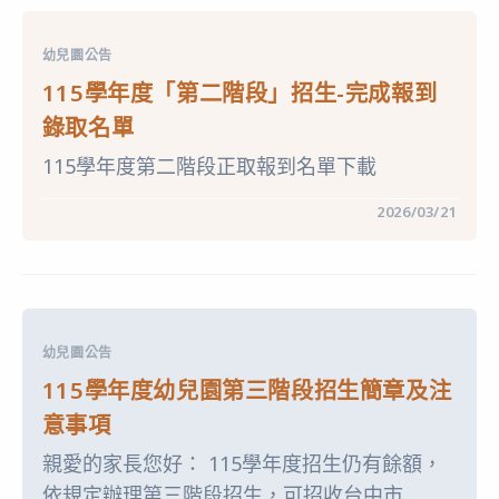
心
表〉
中
幼兒園公告
115學年度「第二階段」招生-完成報到
錄取名單
115學年度第二階段正取報到名單下載
在
留言功能已關閉
2026/03/21
〈115
學
年
度
「第
二
階
段」
幼兒園公告
招
生-
115學年度幼兒園第三階段招生簡章及注
完
成
意事項
報
到
親愛的家長您好： 115學年度招生仍有餘額，
錄
取
依規定辦理第三階段招生，可招收台中市...
名