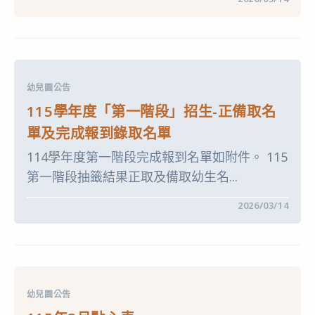
〈115
學
年
度
幼
兒
園
第
幼兒園公告
一
階
115學年度「第一階段」招生-正備取名
段
正
單及完成報到錄取名單
取
生
114學年度第一階段完成報到名單如附件。 115
入
學
第一階段抽籤結果正取及備取幼生名...
注
意
事
在
留言功能已關閉
2026/03/14
項
〈115
及
學
需
年
要
度
填
「第
寫
一
的
階
表
段」
單〉
幼兒園公告
招
中
生-