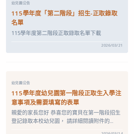
第
幼兒園公告
二
階
115學年度「第二階段」招生-正取錄取
段
正
名單
取
生
115學年度第二階段正取錄取名單下載
入
學
注
在
留言功能已關閉
2026/03/21
意
〈115
事
學
項
年
及
度
需
「第
要
二
填
階
寫
段」
的
幼兒園公告
招
表
生-
單〉
115學年度幼兒園第一階段正取生入學注
正
中
取
意事項及需要填寫的表單
錄
取
親愛的家長您好 恭喜您的寶貝在第一階段招生
名
單 〉
登記錄取本校幼兒園， 請詳細閱讀附件的...
中
在
留言功能已關閉
2026/03/14