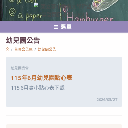
跳
轉
至
選單
主
要
幼兒園公告
內
/
首頁公告區
/
幼兒園公告
容
幼兒園公告
115年6月幼兒園點心表
115.6月實小點心表下載
在
留言功能已關閉
2026/05/27
〈115
年
6
月
幼
兒