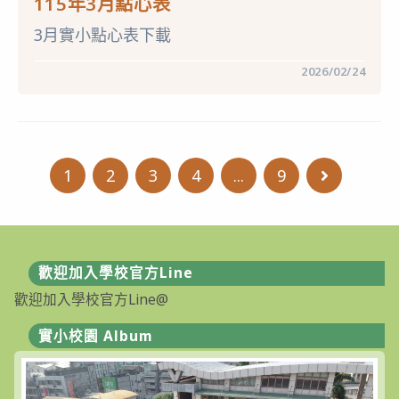
115年3月點心表
正
備
3月實小點心表下載
取
名
單
在
留言功能已關閉
2026/02/24
及
〈115
完
年
成
3
報
月
到
點
錄
心
取
表〉
名
1
2
3
4
...
9
Go to the
中
單〉
中
歡迎加入學校官方Line
歡迎加入學校官方Line@
實小校園 Album