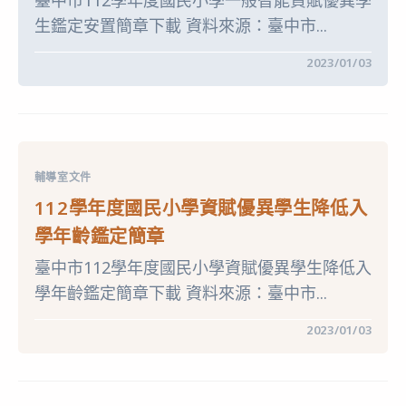
臺中市112學年度國民小學一般智能資賦優異學
中
生鑑定安置簡章下載 資料來源：臺中市...
在
留言功能已關閉
2023/01/03
〈112
學
年
度
國
民
小
學
輔導室文件
一
般
112學年度國民小學資賦優異學生降低入
智
能
學年齡鑑定簡章
資
賦
臺中市112學年度國民小學資賦優異學生降低入
優
異
學年齡鑑定簡章下載 資料來源：臺中市...
學
生
鑑
在
留言功能已關閉
2023/01/03
定
〈112
安
學
置
年
簡
度
章〉
國
中