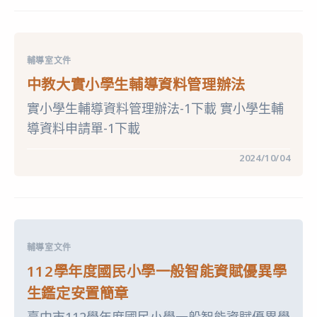
大
實
小
學
生
申
輔導室文件
訴
評
中教大實小學生輔導資料管理辦法
議
委
實小學生輔導資料管理辦法-1下載 實小學生輔
員
會
導資料申請單-1下載
組
織
暨
在
留言功能已關閉
2024/10/04
處
〈中
理
教
要
大
點〉
實
中
小
學
生
輔
輔導室文件
導
資
112學年度國民小學一般智能資賦優異學
料
管
生鑑定安置簡章
理
辦
法〉