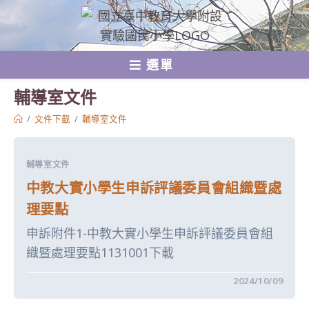
跳
轉
至
選單
主
要
輔導室文件
內
/
文件下載
/
輔導室文件
容
輔導室文件
中教大實小學生申訴評議委員會組織暨處
理要點
申訴附件1-中教大實小學生申訴評議委員會組
織暨處理要點1131001下載
在
留言功能已關閉
2024/10/09
〈中
教