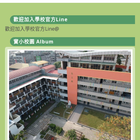
民
小
學
資
歡迎加入學校官方Line
賦
優
歡迎加入學校官方Line@
異
學
生
實小校園 Album
降
低
入
學
年
齡
鑑
定
簡
章〉
中