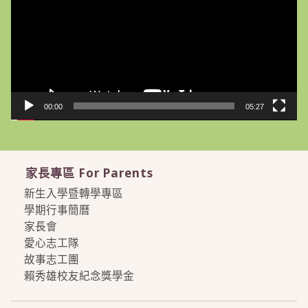
放
器
00:00
05:27
家長專區 For Parents
新生入學暨轉學專區
學期行事簡曆
家長會
愛心志工隊
故事志工團
賴秀雄校友紀念獎學金
more