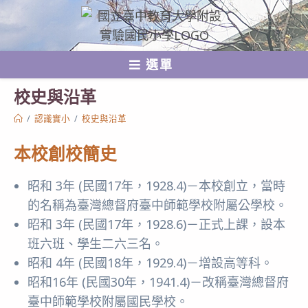
跳
轉
至
選單
主
要
校史與沿革
內
/
認識實小
/
校史與沿革
容
本校創校簡史
昭和 3年 (民國17年，1928.4)－本校創立，當時
的名稱為臺灣總督府臺中師範學校附屬公學校。
昭和 3年 (民國17年，1928.6)－正式上課，設本
班六班、學生二六三名。
昭和 4年 (民國18年，1929.4)－增設高等科。
昭和16年 (民國30年，1941.4)－改稱臺灣總督府
臺中師範學校附屬國民學校。