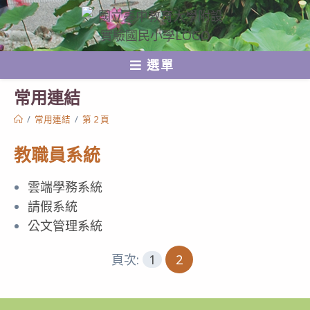
跳
轉
至
選單
主
要
常用連結
內
/
常用連結
/
第 2 頁
容
教職員系統
雲端學務系統
請假系統
公文管理系統
頁次:
1
2