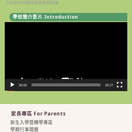
介紹本校校園環境及教學設施
學校簡介影片 Introduction
視
訊
播
放
器
00:00
05:27
家長專區 For Parents
新生入學暨轉學專區
學期行事簡曆