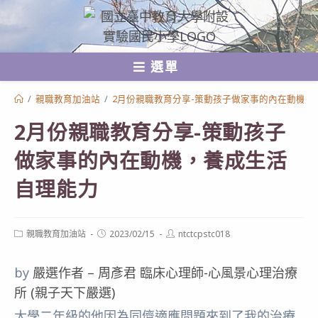
跳
轉
至
選單
主
要
/
親職教育加油站
/
2月份親職教育分享-策動孩子做家事的內在動機，
內
2月份親職教育分享-策動孩子
容
做家事的內在動機，養成生活
自理能力
Post
Post
Post
親職教育加油站
2023/02/15
ntctcpstc018
category:
published:
author:
by
嚴選作者 – 周彥君 臨床心理師-心風景心理治療
所 (親子天下嚴選)
大學二年級的他因為同儕適應問題來到了我的治療