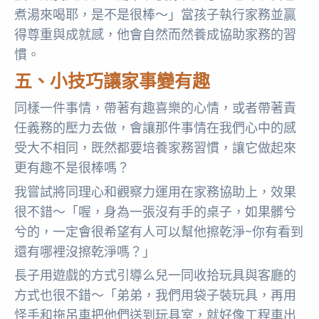
煮湯來喝耶，是不是很棒～」當孩子執行家務並贏
得尊重與成就感，他會自然而然養成協助家務的習
慣。
五、小技巧讓家事變有趣
同樣一件事情，帶著有趣喜樂的心情，或者帶著責
任義務的壓力去做，會讓那件事情在我們心中的感
受大不相同，既然都要培養家務習慣，讓它做起來
更有趣不是很棒嗎？
我嘗試將同理心和觀察力運用在家務協助上，效果
很不錯～「喔，身為一張沒有手的桌子，如果髒兮
兮的，一定會很希望有人可以幫他擦乾淨~你有看到
還有哪裡沒擦乾淨嗎？」
長子用遊戲的方式引導么兒一同收拾玩具與客廳的
方式也很不錯～「弟弟，我們用袋子裝玩具，再用
怪手和拖吊車把他們送到玩具室，就好像工程車出