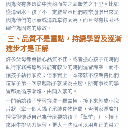
因為沒有參透箇中奧秘而失之毫釐差之千里。比如
盛湯倒水，孩子不一定能覺察他們經常潑灑出來是
因為他們的水壺或湯匙拿得太高，而且沒有扶著杯
碗作為固定的緣故。
三、品質不是重點，持續學習及逐漸
進步才是正解
許多父母都會擔心品質不佳、或者擔心孩子花時間
執行家務將導致只能有較少的時間溫習課業，而不
讓孩子執行家務；但事實上，本來就不該期待他們
這輩子第一次拿起鍋子就成為主廚，所有事物的學
習都是循序漸進、由簡入繁的。
一開始讓孩子學習搓洗一顆青椒、接下來剝成小塊
片狀（拿一個大鍋子承裝食物碎屑，否則家長會打
掃得很懷疑自己為什麼要讓孩子「幫忙」）、接下
來用牛排切刀練習，更大一些就可以用真正的菜刀