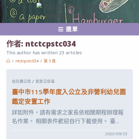
跳
轉
至
選單
主
要
作者:
ntctcpstc034
內
This author has written 23 articles
容
/
ntctcpstc034
/
第 3 頁
幼兒園公告
/
首頁公告區
臺中市115學年度入公立及非營利幼兒園
鑑定安置工作
詳如附件，請有需求之家長依相關期程辦理報
名作業。 相關表件歡迎自行下載使用。 臺...
在
留言功能已關閉
2025/09/25
〈臺