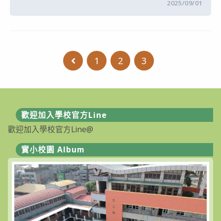
在
留言功能已關閉
2025/09/01
〈【幼
兒
園
公
告】
114
學
1
2
3
Go to the previous page
年
度
收
費
基
準
表〉
中
歡迎加入學校官方Line
歡迎加入學校官方Line@
實小校園 Album