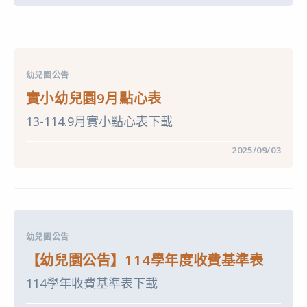
中
市
115
學
年
度
入
幼兒園公告
公
立
實小幼兒園9月點心表
及
非
13-114.9月實小點心表下載
營
利
幼
在
留言功能已關閉
2025/09/03
兒
〈實
園
小
鑑
幼
定
兒
安
園
置
9
工
月
作〉
點
中
幼兒園公告
心
表〉
【幼兒園公告】114學年度收費基準表
中
114學年收費基準表下載