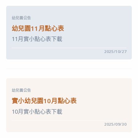
幼
兒
園
美
幼兒園公告
味
點
幼兒園11月點心表
心
表〉
11月實小點心表下載
中
在
留言功能已關閉
2025/10/27
〈幼
兒
園
11
月
點
心
表〉
幼兒園公告
中
實小幼兒園10月點心表
10月實小點心表下載
在
留言功能已關閉
2025/09/30
〈實
小
幼