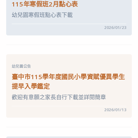
學
115年寒假班2月點心表
期
收
幼兒園寒假班點心表下載
費
基
準
在
留言功能已關閉
2026/01/23
表〉
〈115
中
年
寒
假
班
2
月
點
幼兒園公告
心
表〉
臺中市115學年度國民小學資賦優異學生
中
提早入學鑑定
歡迎有意願之家長自行下載並詳閱簡章
在
留言功能已關閉
2026/01/13
〈臺
中
市
115
學
年