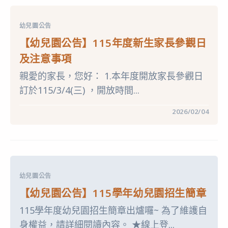
心
表〉
中
幼兒園公告
【幼兒園公告】115年度新生家長參觀日
及注意事項
親愛的家長，您好： 1.本年度開放家長參觀日
訂於115/3/4(三) ，開放時間...
在
留言功能已關閉
2026/02/04
〈【幼
兒
園
公
告】
115
年
度
幼兒園公告
新
生
【幼兒園公告】115學年幼兒園招生簡章
家
長
115學年度幼兒園招生簡章出爐囉~ 為了維護自
參
觀
身權益，請詳細閱讀內容。 ★線上登...
日