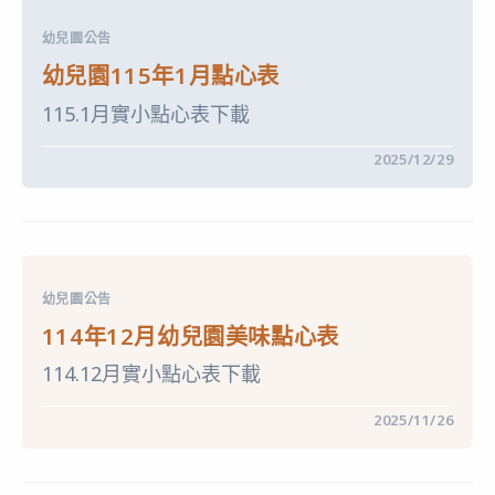
度
國
幼兒園公告
民
小
幼兒園115年1月點心表
學
資
115.1月實小點心表下載
賦
優
異
在
留言功能已關閉
2025/12/29
學
〈幼
生
兒
提
園
早
115
入
年
學
1
鑑
月
定〉
點
中
幼兒園公告
心
表〉
114年12月幼兒園美味點心表
中
114.12月實小點心表下載
在
留言功能已關閉
2025/11/26
〈114
年
12
月