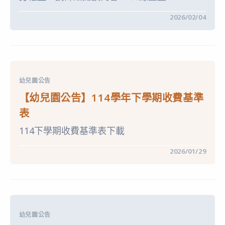
及
注
在
留言功能已關閉
2026/02/04
意
〈【幼
事
兒
項〉
園
中
公
告】
115
學
年
幼兒園公告
幼
兒
【幼兒園公告】114學年下學期收費基準
園
招
表
生
簡
114下學期收費基準表下載
章〉
中
在
留言功能已關閉
2026/01/29
〈【幼
兒
園
公
告】
114
學
年
幼兒園公告
下