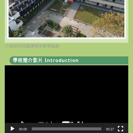
介紹本校校園環境及教學設施
學校簡介影片 Introduction
視
訊
播
放
器
00:00
05:27