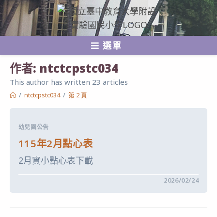
跳
轉
至
選單
主
要
作者:
ntctcpstc034
內
This author has written 23 articles
容
/
ntctcpstc034
/
第 2 頁
幼兒園公告
115年2月點心表
2月實小點心表下載
在
留言功能已關閉
2026/02/24
〈115
年
2
月
點