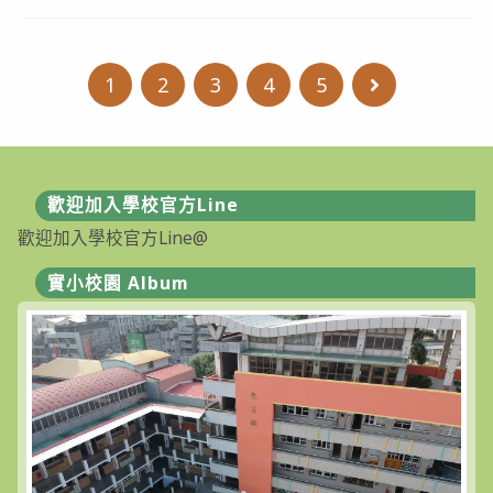
「114-
115
年
度
COVID-
1
2
3
4
5
Go to the ne
19
疫
苗
接
種
計
畫」
公
歡迎加入學校官方Line
費
歡迎加入學校官方Line@
接
種
對
實小校園 Album
象
擴
大
為
「滿
6
個
月
以
上
尚
未
接