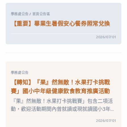
月
愛
以
心
上
守
尚
學務處公告
/
首頁公告區
護
未
站
接
【重要】畢業生暑假安心餐券照常兌換
針
種
對
之
未
民
在
留言功能已關閉
2026/07/01
滿
眾」
〈【重
18
措
要】
歲
施，
畢
弱
延
業
勢
長
生
家
至
暑
庭
115
假
兒
年
安
童
9
學務處公告
心
及
月
餐
少
【轉知】『果』然無敵！水果打卡挑戰
28
券
年，
日
照
提
止〉
賽」國小中年級健康飲食教育推廣活動
常
供
中
兌
緊
『果』然無敵！水果打卡挑戰賽」包含二項活
換〉
急
中
餐
動，歡迎活動期間內曾就讀或現就讀國小3年...
食
食
用〉
在
留言功能已關閉
2026/07/01
中
〈【轉