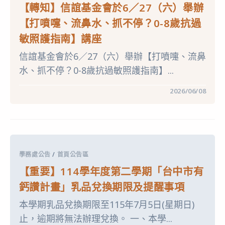
級
【轉知】信誼基金會於6／27（六）舉辦
分』
115
【打噴嚏、流鼻水、抓不停？0-8歲抗過
年
度
敏照護指南】講座
用
藥
信誼基金會於6／27（六）舉辦【打噴嚏、流鼻
安
全
水、抓不停？0-8歲抗過敏照護指南】...
繪
畫
創
在
留言功能已關閉
2026/06/08
作
〈【轉
比
知】
賽
信
活
誼
動
基
簡
金
章
會
及
於
海
學務處公告
/
首頁公告區
6
報〉
／
中
【重要】114學年度第二學期「台中市有
27（六）
舉
鈣讚計畫」乳品兌換期限及提醒事項
辦
【打
本學期乳品兌換期限至115年7月5日(星期日)
噴
嚏、
止，逾期將無法辦理兌換。 一、本學...
流