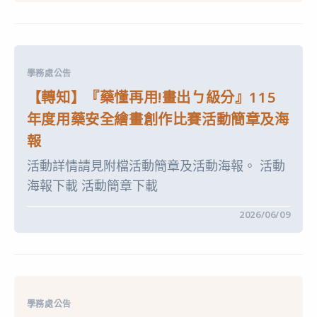
知】
『果』
然
無
敵！
水
果
學務處公告
打
卡
【轉知】『藥懂再用!畫出ㄅ級分』115
挑
戰
年度用藥安全繪畫創作比賽活動簡章及海
賽」
國
報
小
中
活動詳情請見附檔活動簡章及活動海報。 活動
年
級
海報下載 活動簡章下載
健
康
飲
在
留言功能已關閉
2026/06/09
食
〈【轉
教
知】
育
『藥
推
懂
廣
再
活
用!
動〉
畫
中
出
學務處公告
ㄅ