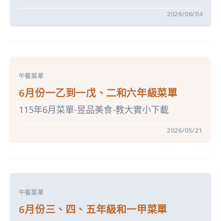
鼻
水、
在
留言功能已關閉
2026/06/04
抓
〈【重
不
要】
停？
114
0-
學
8
年
歲
度
抗
第
過
二
敏
午餐菜單
學
照
期
護
6月份一乙到一戊、二和六年級菜單
「台
指
中
南】
115年6月菜單-昱品美食-教大實小下載
市
講
有
座〉
鈣
中
在
留言功能已關閉
2026/05/21
讚
〈6
計
月
畫」
份
乳
一
品
乙
兌
到
換
一
期
戊、
限
午餐菜單
二
及
和
提
6月份三、四、五年級和一甲菜單
六
醒
年
事