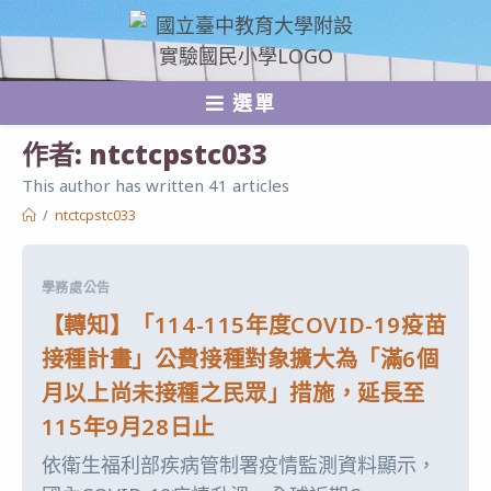
跳
轉
至
選單
主
要
作者:
ntctcpstc033
內
This author has written 41 articles
容
/
ntctcpstc033
學務處公告
【轉知】「114-115年度COVID-19疫苗
接種計畫」公費接種對象擴大為「滿6個
月以上尚未接種之民眾」措施，延長至
115年9月28日止
依衛生福利部疾病管制署疫情監測資料顯示，