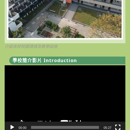
種
之
民
眾」
措
施，
延
長
至
115
年
介紹本校校園環境及教學設施
7
月
31
學校簡介影片 Introduction
日
止〉
視
中
訊
播
放
器
00:00
05:27