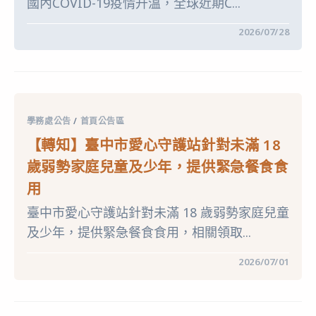
國內COVID-19疫情升溫，全球近期C...
在
留言功能已關閉
2026/07/28
〈【轉
知】
「114-
115
年
度
COVID-
19
學務處公告
/
首頁公告區
疫
苗
【轉知】臺中市愛心守護站針對未滿 18
接
種
歲弱勢家庭兒童及少年，提供緊急餐食食
計
畫」
用
公
費
臺中市愛心守護站針對未滿 18 歲弱勢家庭兒童
接
種
及少年，提供緊急餐食食用，相關領取...
對
象
擴
在
留言功能已關閉
2026/07/01
大
〈【轉
為
知】
「滿
臺
6
中
個
市