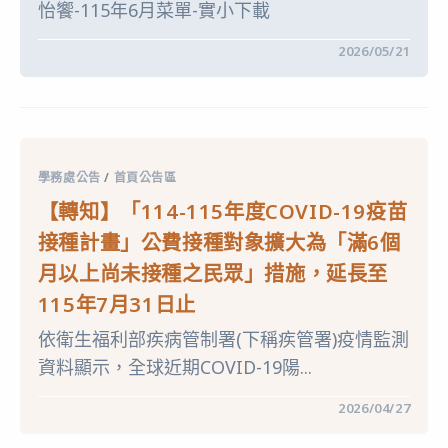
怡饗-115年6月菜單-實小下載
級
項〉
菜
中
單〉
在
留言功能已關閉
2026/05/21
中
〈6
月
份
三、
四、
五
年
級
學務處公告
/
首頁公告區
和
一
【轉知】「114-115年度COVID-19疫苗
甲
菜
接種計畫」公費接種對象擴大為「滿6個
單〉
中
月以上尚未接種之民眾」措施，延長至
115年7月31日止
依衛生福利部疾病管制署(下稱疾管署)疫情監測
資料顯示，全球近期COVID-19陽...
在
留言功能已關閉
2026/04/27
〈【轉
知】