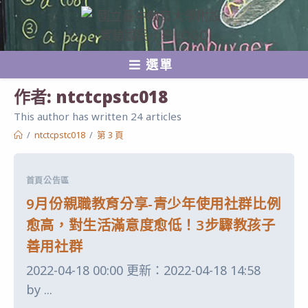
跳
轉
至
選單
主
要
作者:
ntctcpstc018
內
This author has written 24 articles
容
/
ntctcpstc018
/
第 3 頁
首頁公告區
9月份親職教育分享-青少年使用社群比例
愈高，對生活滿意度愈低！3步驟教孩子
善用社群
2022-04-18 00:00 更新：2022-04-18 14:58
by ...