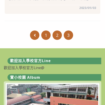
內
在
在
留言功能已關閉
2023/01/03
動
〈12
機，
月
養
份
成
親
生
職
活
教
自
育
理
1
2
3
Go to the previous page
分
能
享-
力〉
聽
中
孩
子
說
「關
你
歡迎加入學校官方Line
什
歡迎加入學校官方Line@
麼
事」
先
實小校園 Album
別
氣！
4
原
則
陪
伴
他