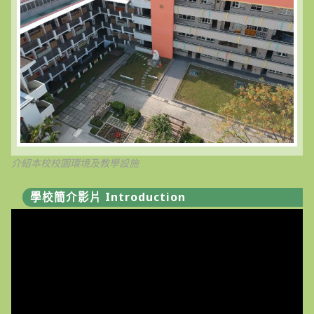
獨
立〉
中
介紹本校校園環境及教學設施
學校簡介影片 Introduction
視
訊
播
放
器