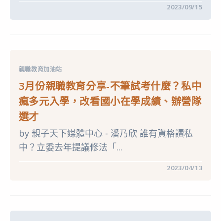
在
留言功能已關閉
2023/09/15
〈9
月
份
親
職
教
育
分
親職教育加油站
享-
青
3月份親職教育分享-不筆試考什麼？私中
少
年
瘋多元入學，改看國小在學成績、辦營隊
使
用
選才
社
群
by 親子天下媒體中心 - 潘乃欣 誰有資格讀私
比
例
中？立委去年提議修法「...
愈
高，
對
在
留言功能已關閉
2023/04/13
生
〈3
活
月
滿
份
意
親
度
職
愈
教
低！
育
3