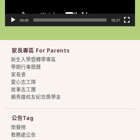
00:00
05:27
家長專區 For Parents
新生入學暨轉學專區
學期行事簡曆
家長會
愛心志工隊
故事志工團
賴秀雄校友紀念獎學金
more
公告Tag
榮譽榜
教務處公告