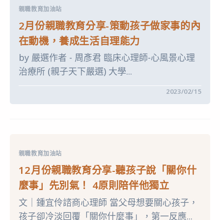
分
步
親職教育加油站
享-
驟
不
教
2月份親職教育分享-策動孩子做家事的內
筆
孩
試
子
在動機，養成生活自理能力
考
善
什
用
by 嚴選作者 - 周彥君 臨床心理師-心風景心理
麼？
社
私
群〉
治療所 (親子天下嚴選) 大學...
中
中
瘋
多
在
留言功能已關閉
2023/02/15
元
〈2
入
月
學，
份
改
親
看
職
國
教
小
育
在
分
學
親職教育加油站
享-
成
策
績、
12月份親職教育分享-聽孩子說「關你什
動
辦
孩
營
麼事」先別氣！ 4原則陪伴他獨立
子
隊
做
選
文｜鍾宜伶諮商心理師 當父母想要關心孩子，
家
才〉
事
中
孩子卻冷淡回覆「關你什麼事」，第一反應...
的