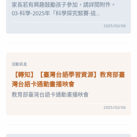
家長若有興趣鼓勵孩子參加，請詳閱附件。
活
動」〉
03-科學-2025年「科學探究競賽-這...
中
在
留言功能已關閉
2025/02/06
〈【轉
知】
【競
賽
資
訊】
2025
年
活動訊息
「科
學
【轉知】【臺灣台語學習資源】教育部臺
探
究
灣台語卡通動畫播映會
競
賽-
教育部臺灣台語卡通動畫播映會
這
樣
教
在
留言功能已關閉
2025/02/06
我
〈【轉
就
知】
懂」
【臺
相
灣
關
台
資
語
訊〉