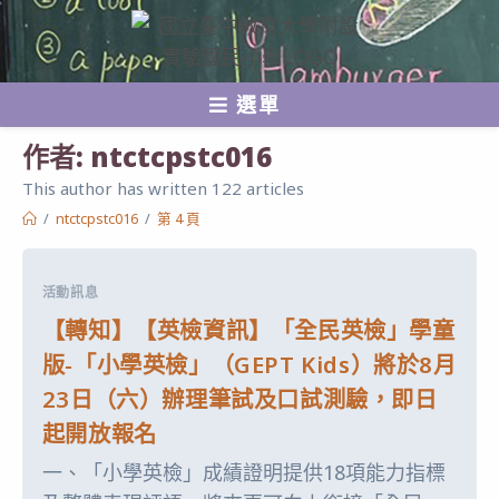
跳
轉
至
選單
主
要
作者:
ntctcpstc016
內
This author has written 122 articles
容
/
ntctcpstc016
/
第 4 頁
活動訊息
【轉知】【英檢資訊】「全民英檢」學童
版-「小學英檢」（GEPT Kids）將於8月
23日（六）辦理筆試及口試測驗，即日
起開放報名
一、「小學英檢」成績證明提供18項能力指標