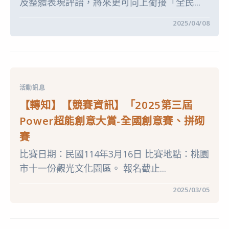
及整體表現評語，將來更可向上銜接「全民...
在
留言功能已關閉
2025/04/08
〈【轉
知】
【英
檢
資
訊】
「全
民
活動訊息
英
檢」
【轉知】【競賽資訊】「2025第三屆
學
童
Power超能創意大賞-全國創意賽、拼砌
版-
「小
賽
學
英
比賽日期：民國114年3月16日 比賽地點：桃園
檢」
（GEPT
市十一份觀光文化園區。 報名截止...
KIDS）
將
於
在
留言功能已關閉
2025/03/05
8
〈【轉
月
知】
23
【競
日
賽
（六）
資