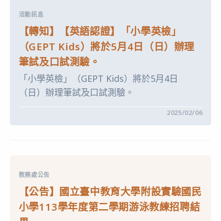
學
中
習
活動訊息
資
源】
【轉知】【英語認證】「小學英檢」
教
育
（GEPT Kids）將於5月4日（日）辦理
部
臺
筆試及口試測驗。
灣
台
「小學英檢」（GEPT Kids）將於5月4日
語
卡
（日）辦理筆試及口試測驗。
通
動
畫
在
留言功能已關閉
2025/02/06
播
〈【轉
映
知】
會〉
【英
中
語
認
證】
「小
學
教務處公告
英
檢」
【公告】國立臺中教育大學附設實驗國民
（GEPT
KIDS）
小學113學年度第二學期游泳教練招聘結
將
於