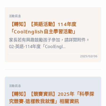
賽
會
訊
JBC
息】
開
2025
放
INTARG
挑
活動訊息
第
戰
18
台
【轉知】【英語活動】114年度
屆
中
波
站
「CoolEnglish自主學習活動」
蘭
－
國
簡
家長若有興趣鼓勵孩子參加，請詳閱附件。
際
章〉
發
中
02-英語-114年度「CoolEngl...
明
創
新
在
留言功能已關閉
2025/02/06
展〉
〈【轉
中
知】
【英
語
活
動】
114
年
活動訊息
度
「COOLENGLISH
【轉知】【競賽資訊】2025年「科學探
自
主
究競賽-這樣教我就懂」相關資訊
學
習