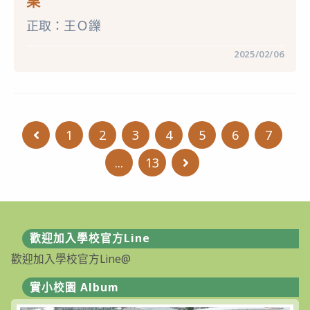
果
5
月
正取：王Ｏ鑠
4
日
（日）
在
留言功能已關閉
2025/02/06
辦
〈【公
理
告】
筆
國
試
立
及
臺
口
中
試
教
測
1
2
3
4
5
6
7
Go to the previous page
育
驗。〉
大
中
學
...
13
Go to the next page
附
設
實
驗
國
民
小
歡迎加入學校官方Line
學
113
歡迎加入學校官方Line@
學
年
度
實小校園 Album
第
二