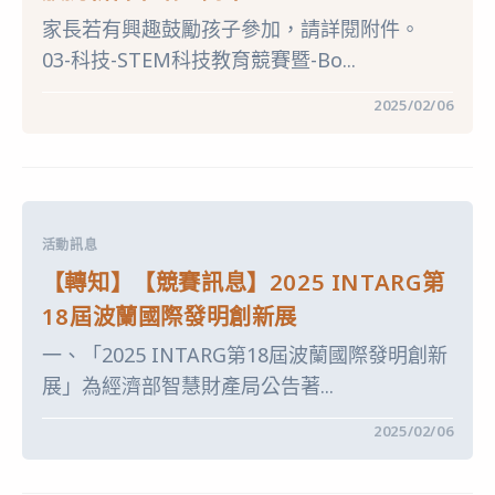
展
家長若有興趣鼓勵孩子參加，請詳閱附件。
覽
會〉
03-科技-STEM科技教育競賽暨-Bo...
中
在
留言功能已關閉
2025/02/06
〈【轉
知】
【競
賽
資
訊】
STEM
科
活動訊息
技
教
【轉知】【競賽訊息】2025 INTARG第
育
競
18屆波蘭國際發明創新展
賽
暨
一、「2025 INTARG第18屆波蘭國際發明創新
BOTBALL
國
展」為經濟部智慧財產局公告著...
際
教
育
在
留言功能已關閉
2025/02/06
機
〈【轉
器
知】
人
【競
大