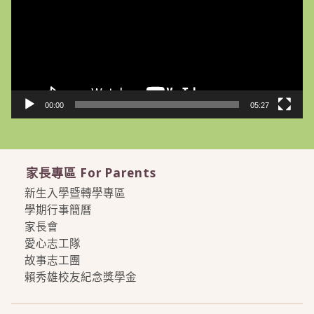
放
器
00:00
05:27
家長專區 For Parents
新生入學暨轉學專區
學期行事簡曆
家長會
愛心志工隊
故事志工團
賴秀雄校友紀念獎學金
more