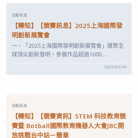
辦
訊】
理
「2025
筆
第
試
活動訊息
三
及
屆
口
【轉知】【競賽訊息】2025上海國際發
POWER
試
超
測
明創新展覽會
能
驗，
創
即
一、「2025上海國際發明創新展覽會」匯聚全
意
日
大
起
球頂尖創新發明，參展作品超過1000...
賞-
開
全
放
國
報
在
留言功能已關閉
2025/02/06
創
名〉
〈【轉
意
中
知】
賽、
【競
拼
賽
砌
訊
賽〉
息】
中
2025
上
活動訊息
海
國
【轉知】【競賽資訊】STEM 科技教育競
際
發
賽暨 Botball國際教育機器人大會JBC開
明
創
放挑戰台中站－簡章
新