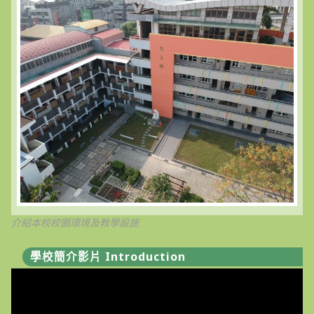
學
期
游
泳
教
練
招
聘
結
果〉
中
介紹本校校園環境及教學設施
學校簡介影片 Introduction
視
訊
播