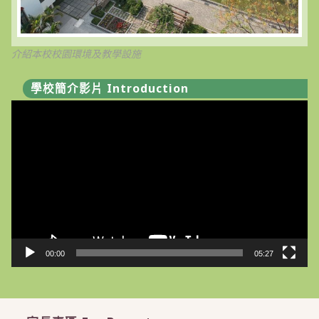
介紹本校校園環境及教學設施
學校簡介影片 Introduction
視
訊
播
放
器
00:00
05:27