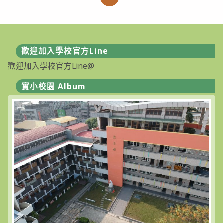
峰，
臺
中
市
113
學
年
歡迎加入學校官方Line
度
英
歡迎加入學校官方Line@
語
朗
讀
實小校園 Album
比
賽
獲
佳
績〉
中