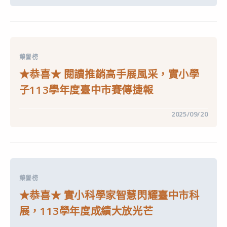
〈★
展
恭
實
喜
力，
★
國
第
小
56
團
屆
體
世
組
榮譽榜
界
第
兒
二
★恭喜★ 閱讀推銷高手展風采，實小學
童
名。〉
畫
中
子113學年度臺中市賽傳捷報
臺
中
市
在
留言功能已關閉
2025/09/20
徵
〈★
集
恭
活
喜
動
★
入
閱
選
讀
名
推
單〉
銷
中
榮譽榜
高
手
★恭喜★ 實小科學家智慧閃耀臺中市科
展
風
展，113學年度成績大放光芒
采，
實