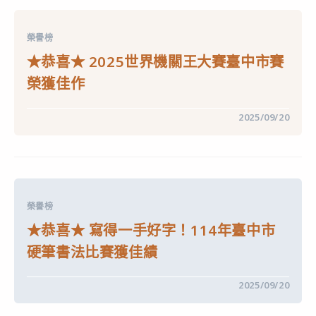
好
書，
好
美
榮譽榜
的
書。
★恭喜★ 2025世界機關王大賽臺中市賽
114
年
榮獲佳作
度
臺
中
在
留言功能已關閉
2025/09/20
市
〈★
繪
恭
本
喜
比
★
賽
2025
榮
世
獲
界
佳
機
績〉
榮譽榜
關
中
王
★恭喜★ 寫得一手好字！114年臺中市
大
賽
硬筆書法比賽獲佳績
臺
中
市
在
留言功能已關閉
2025/09/20
賽
〈★
榮
恭
獲