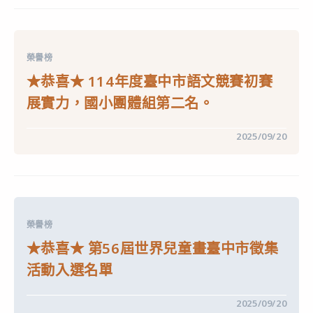
喜
佳
★
作〉
寫
中
得
一
手
榮譽榜
好
字！
★恭喜★ 114年度臺中市語文競賽初賽
114
年
展實力，國小團體組第二名。
臺
中
市
在
留言功能已關閉
2025/09/20
硬
〈★
筆
恭
書
喜
法
★
比
114
賽
年
獲
度
佳
臺
績〉
榮譽榜
中
中
市
★恭喜★ 第56屆世界兒童畫臺中市徵集
語
文
活動入選名單
競
賽
初
在
留言功能已關閉
2025/09/20
賽