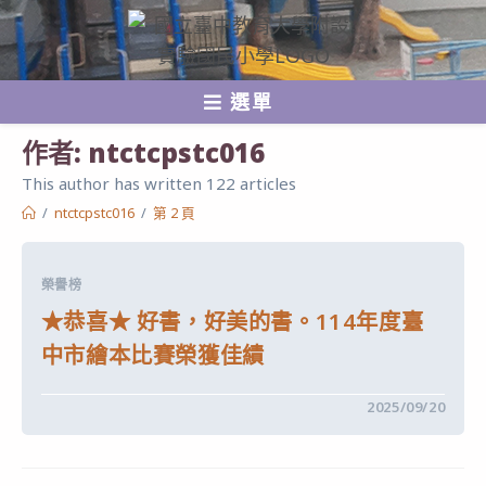
跳
轉
至
選單
主
要
作者:
ntctcpstc016
內
This author has written 122 articles
容
/
ntctcpstc016
/
第 2 頁
榮譽榜
★恭喜★ 好書，好美的書。114年度臺
中市繪本比賽榮獲佳績
在
留言功能已關閉
2025/09/20
〈★
恭
喜
★