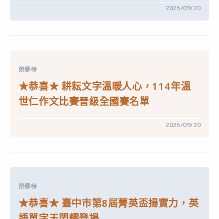
小
在
留言功能已關閉
2025/09/20
學
〈★
子
恭
113
喜
學
★
年
實
度
小
臺
科
中
學
市
榮譽榜
家
賽
智
傳
★恭喜★ 耕耘文字溫暖人心，114年溫
慧
捷
閃
報〉
世仁作文比賽晉級全國賽名單
耀
中
臺
中
在
留言功能已關閉
2025/09/20
市
〈★
科
恭
展，
喜
113
★
學
耕
年
耘
度
文
成
字
績
榮譽榜
溫
大
暖
放
★恭喜★ 臺中市第8屆菁英盃揚實力，英
人
光
心，
芒〉
語單字王閃耀登場