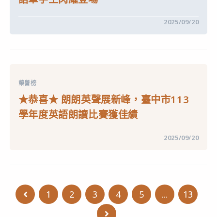
114
中
年
溫
在
留言功能已關閉
2025/09/20
世
〈★
仁
恭
作
喜
文
★
比
臺
賽
中
晉
市
級
第
全
榮譽榜
8
國
屆
賽
★恭喜★ 朗朗英聲展新峰，臺中市113
菁
名
英
單〉
學年度英語朗讀比賽獲佳績
盃
中
揚
實
在
留言功能已關閉
2025/09/20
力，
〈★
英
恭
語
喜
單
★
字
朗
王
朗
閃
英
耀
1
2
3
4
5
...
13
Go to the previous page
聲
登
展
場〉
新
中
Go to the next page