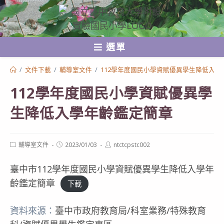
跳
轉
至
選單
主
要
/
文件下載
/
輔導室文件
/
112學年度國民小學資賦優異學生降低入學
內
112學年度國民小學資賦優異學
容
生降低入學年齡鑑定簡章
Post
Post
Post
輔導室文件
2023/01/03
ntctcpstc002
category:
published:
author:
臺中市112學年度國民小學資賦優異學生降低入學年
齡鑑定簡章
下載
資料來源：
臺中市政府教育局/科室業務/特殊教育