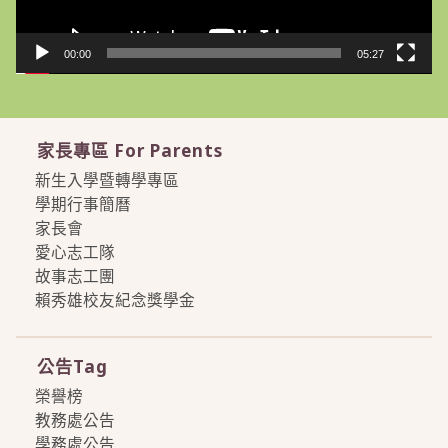
00:00
05:27
家長專區 For Parents
新生入學暨轉學專區
學期行事簡曆
家長會
愛心志工隊
故事志工團
賴秀雄校友紀念獎學金
more
公告Tag
榮譽榜
教務處公告
學務處公告