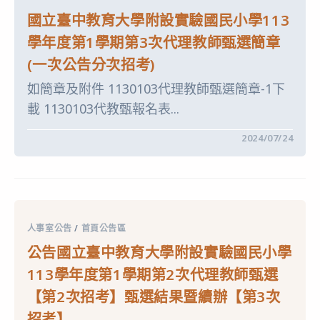
附
理
設
教
國立臺中教育大學附設實驗國民小學113
實
師
驗
甄
學年度第1學期第3次代理教師甄選簡章
國
選
民
【第
(一次公告分次招考)
小
3
學
次
如簡章及附件 1130103代理教師甄選簡章-1下
113
招
學
考】
載 1130103代教甄報名表...
年
甄
度
選
第
結
在
留言功能已關閉
2024/07/24
1
果〉
〈國
學
中
立
期
臺
第
中
2
教
次
育
代
大
理
學
教
人事室公告
/
首頁公告區
附
師
設
甄
公告國立臺中教育大學附設實驗國民小學
實
選
驗
【第
113學年度第1學期第2次代理教師甄選
國
3
民
次
【第2次招考】甄選結果暨續辦【第3次
小
招
學
考】
招考】
113