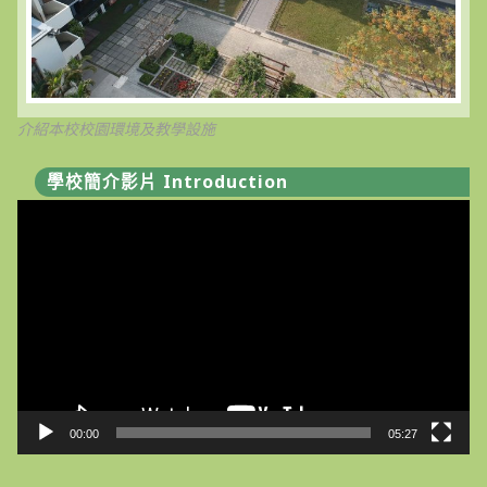
考】
甄
選
成
績〉
中
介紹本校校園環境及教學設施
學校簡介影片 Introduction
視
訊
播
放
器
00:00
05:27