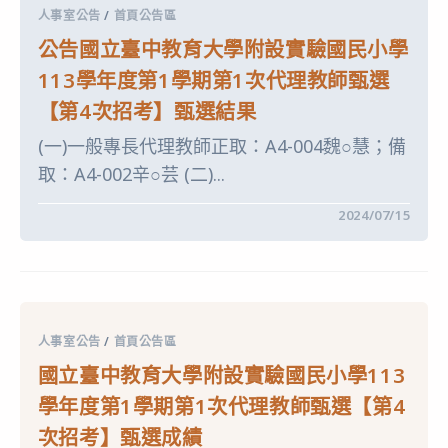
中
學
代
人事室公告
/
首頁公告區
附
理
設
教
公告國立臺中教育大學附設實驗國民小學
實
師
驗
甄
113學年度第1學期第1次代理教師甄選
國
選
民
【第
【第4次招考】甄選結果
小
1
學
次
(一)一般專長代理教師正取：A4-004魏○慧；備
113
招
學
考】
取：A4-002辛○芸 (二)...
年
甄
度
選
第
結
在
留言功能已關閉
2024/07/15
1
果
〈公
學
暨
告
期
續
國
第
辦
立
2
【第
臺
次
2
中
代
次
教
理
招
育
教
人事室公告
/
首頁公告區
考】〉
大
師
中
學
甄
國立臺中教育大學附設實驗國民小學113
附
選
設
簡
學年度第1學期第1次代理教師甄選【第4
實
章
驗
(一
次招考】甄選成績
國
次