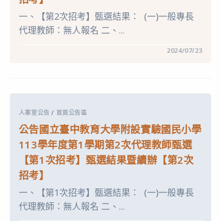
甄
學
選
年
一、【第2次招考】甄選結果： (一)一般專長
成
度
績〉
代理教師：無人報名 二、...
第
中
1
學
在
留言功能已關閉
2024/07/23
期
〈公
第
告
3
國
次
立
代
臺
理
中
教
教
師
育
甄
人事室公告
/
首頁公告區
大
選
學
簡
公告國立臺中教育大學附設實驗國民小學
附
章
設
(一
113學年度第1學期第2次代理教師甄選
實
次
驗
公
【第1次招考】甄選結果暨續辦【第2次
國
告
民
分
招考】
小
次
學
招
113
一、【第1次招考】甄選結果： (一)一般專長
考)〉
學
中
代理教師：無人報名 二、...
年
度
第