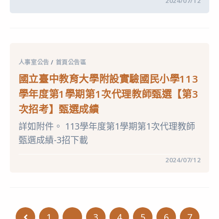
在
留言功能已關閉
2024/07/12
期
〈公
第
告
1
國
次
立
代
臺
理
中
教
教
師
育
甄
人事室公告
/
首頁公告區
大
選
學
【第
國立臺中教育大學附設實驗國民小學113
附
4
設
次
學年度第1學期第1次代理教師甄選【第3
實
招
驗
考】
次招考】甄選成績
國
甄
民
選
詳如附件。 113學年度第1學期第1次代理教師
小
成
學
績〉
甄選成績-3招下載
113
中
學
年
在
留言功能已關閉
2024/07/12
度
〈國
第
立
1
臺
學
中
期
教
第
育
1
大
次
1
...
3
4
5
6
7
Go to the previous page
學