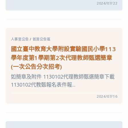
在
留言功能已關閉
2024/07/22
1
〈公
學
告
期
國
第
立
2
臺
次
中
代
教
理
育
教
人事室公告
/
首頁公告區
大
師
學
甄
國立臺中教育大學附設實驗國民小學113
附
選
設
【第
學年度第1學期第2次代理教師甄選簡章
實
2
驗
次
(一次公告分次招考)
國
招
民
考】
如簡章及附件 1130102代理教師甄選簡章下載
小
甄
學
選
1130102代教甄報名表件報...
113
結
學
果
年
暨
在
留言功能已關閉
2024/07/16
度
續
〈國
第
辦
立
1
【第
臺
學
3
中
期
次
教
第
招
育
2
考】〉
大
次