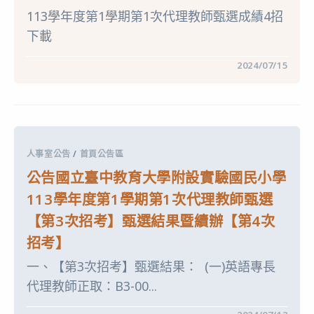
民
公
113學年度第1學期第1次代理教師甄選成績4招
小
告
學
分
下載
113
次
學
招
年
考)〉
在
留言功能已關閉
2024/07/15
度
中
〈國
第
立
1
臺
學
中
期
教
第
育
1
大
次
學
代
人事室公告
/
首頁公告區
附
理
設
教
公告國立臺中教育大學附設實驗國民小學
實
師
驗
甄
113學年度第1學期第1次代理教師甄選
國
選
民
【第
【第3次招考】甄選結果暨續辦【第4次
小
4
學
次
招考】
113
招
學
考】
年
一、【第3次招考】甄選結果： (一)英語專長
甄
度
選
代理教師正取：B3-00...
第
結
1
果〉
學
中