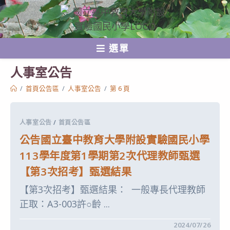
跳
轉
至
選單
主
要
人事室公告
內
/
首頁公告區
/
人事室公告
/
第 6 頁
容
人事室公告
/
首頁公告區
公告國立臺中教育大學附設實驗國民小學
113學年度第1學期第2次代理教師甄選
【第3次招考】甄選結果
【第3次招考】甄選結果： 一般專長代理教師
正取：A3-003許○齡 ...
在
留言功能已關閉
2024/07/26