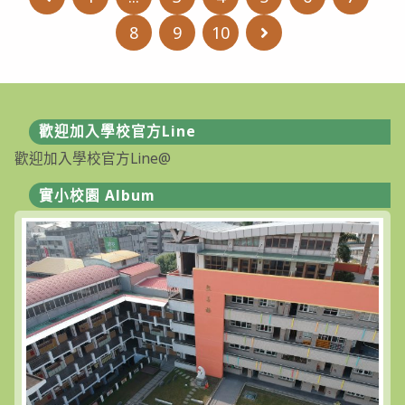
代
附
理
設
教
8
9
10
Go to the next pa
實
師
驗
甄
國
選
民
【第
小
3
學
次
113
招
歡迎加入學校官方Line
學
考】
年
甄
歡迎加入學校官方Line@
度
選
第
結
1
果
實小校園 Album
學
暨
期
續
第
辦
1
【第
次
4
代
次
理
招
教
考】〉
師
中
甄
選
【第
3
次
招