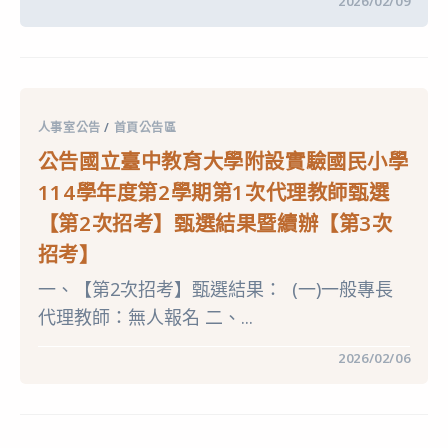
在
留言功能已關閉
2026/02/09
2
〈公
學
告
期
國
第
立
1
臺
次
中
代
教
理
育
教
人事室公告
/
首頁公告區
大
師
學
甄
公告國立臺中教育大學附設實驗國民小學
附
選
設
【第
114學年度第2學期第1次代理教師甄選
實
4
驗
次
【第2次招考】甄選結果暨續辦【第3次
國
招
民
考】
招考】
小
甄
學
選
114
一、【第2次招考】甄選結果： (一)一般專長
結
學
果
代理教師：無人報名 二、...
年
暨
度
續
第
辦
在
留言功能已關閉
2026/02/06
2
【第
〈公
學
5
告
期
次
國
第
招
立
1
考】〉
臺
次
中
中