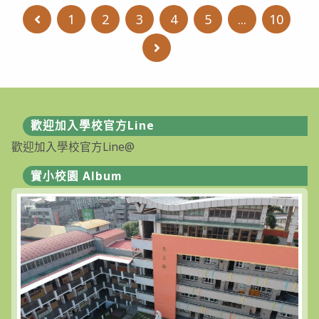
代
教
理
1
2
3
4
5
...
10
Go to the previous page
育
教
大
師
學
甄
Go to the next page
附
選
設
【第
實
3
驗
次
國
招
民
考】
小
甄
歡迎加入學校官方Line
學
選
114
結
歡迎加入學校官方Line@
學
果
年
暨
度
續
實小校園 Album
第
辦
2
【第
學
4
期
次
第
招
1
考】〉
次
中
代
理
教
師
甄
選