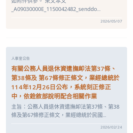
如附件供參。 來文本文
小
1
學
次
_A09030000E_1150042482_senddo...
115
招
學
考】
年
甄
在
留言功能已關閉
2026/05/07
度
選
〈轉
第
成
知
1
績〉
考
學
中
選
期
部
第
「原
1
住
次
民
代
人事室公告
族
理
特
教
有關公務人員退休資遣撫卹法第37條、
考
師
懶
甄
第38條及 第67條修正條文，業經總統於
人
選
包」
簡
114年12月26日公布，系統刻正修正
宣
章
導
(一
中，依銓敘部說明配合相關作業
資
次
源〉
公
中
主旨：公務人員退休資遣撫卹法第37條、第38
告
分
條及第67條修正條文，業經總統於民國...
次
招
考)〉
在
留言功能已關閉
2026/02/24
中
〈有