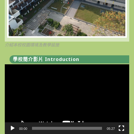
【第
2
次
招
考】
甄
選
結
果
暨
介紹本校校園環境及教學設施
續
辦
【第
學校簡介影片 Introduction
3
次
視
招
考】〉
訊
中
播
放
器
00:00
05:27