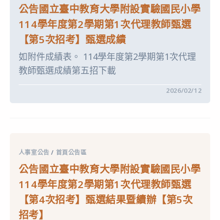
學
於
公告國立臺中教育大學附設實驗國民小學
附
114
設
年
114學年度第2學期第1次代理教師甄選
實
12
驗
月
【第5次招考】甄選成績
國
26
民
日
如附件成績表。 114學年度第2學期第1次代理
小
公
學
布，
教師甄選成績第五招下載
114
系
學
統
年
刻
在
留言功能已關閉
2026/02/12
度
正
〈公
第
修
告
2
正
國
學
中，
立
期
依
臺
第
銓
中
1
敘
教
次
部
育
代
人事室公告
/
首頁公告區
說
大
理
明
學
教
公告國立臺中教育大學附設實驗國民小學
配
附
師
合
設
甄
114學年度第2學期第1次代理教師甄選
相
實
選
關
驗
【第
【第4次招考】甄選結果暨續辦【第5次
作
國
5
業〉
民
次
中
招考】
小
招