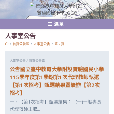
跳
轉
至
選單
主
要
人事室公告
內
/
首頁公告區
/
人事室公告
/
第 2 頁
容
人事室公告
/
首頁公告區
公告國立臺中教育大學附設實驗國民小學
115學年度第1學期第1次代理教師甄選
【第1次招考】甄選結果暨續辦【第2次
招考】
一、【第1次招考】甄選結果： (一)一般專長
代理教師正取...