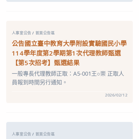
關
公
務
人
員
退
休
人事室公告
/
首頁公告區
資
遣
公告國立臺中教育大學附設實驗國民小學
撫
卹
114學年度第2學期第1次代理教師甄選
法
第
【第5次招考】甄選結果
37
條、
一般專長代理教師正取：A5-001王○崇 正取人
第
38
員報到時間另行通知。
條
及
第
在
留言功能已關閉
2026/02/12
67
〈公
條
告
修
國
正
立
條
臺
文，
中
業
教
經
育
總
人事室公告
/
首頁公告區
大
統