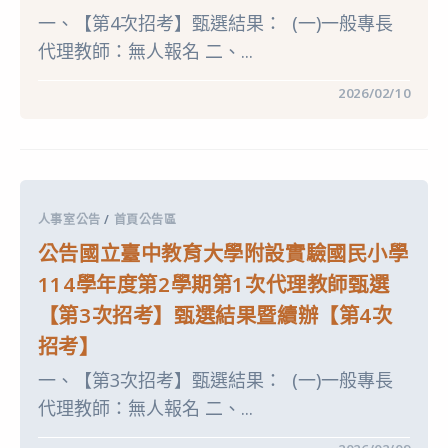
學
考】
114
一、【第4次招考】甄選結果： (一)一般專長
甄
學
選
代理教師：無人報名 二、...
年
結
度
果〉
第
中
在
留言功能已關閉
2026/02/10
2
〈公
學
告
期
國
第
立
1
臺
次
中
代
教
理
育
教
人事室公告
/
首頁公告區
大
師
學
甄
公告國立臺中教育大學附設實驗國民小學
附
選
設
【第
114學年度第2學期第1次代理教師甄選
實
5
驗
次
【第3次招考】甄選結果暨續辦【第4次
國
招
民
考】
招考】
小
甄
學
選
114
一、【第3次招考】甄選結果： (一)一般專長
成
學
績〉
代理教師：無人報名 二、...
年
中
度
第