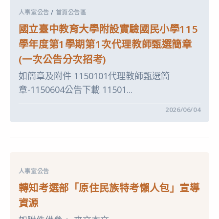
教
次
育
代
人事室公告
/
首頁公告區
大
理
學
教
國立臺中教育大學附設實驗國民小學115
附
師
設
甄
學年度第1學期第1次代理教師甄選簡章
實
選
驗
【第
(一次公告分次招考)
國
1
民
次
如簡章及附件 1150101代理教師甄選簡
小
招
學
考】
章-1150604公告下載 11501...
115
甄
學
選
年
結
在
留言功能已關閉
2026/06/04
度
果
〈國
第
暨
立
1
續
臺
學
辦
中
期
【第
教
第
2
育
1
次
大
次
招
學
代
人事室公告
考】〉
附
理
中
設
教
轉知考選部「原住民族特考懶人包」宣導
實
師
驗
甄
資源
國
選
民
【第