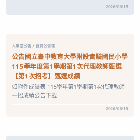
在
留言功能已關閉
2026/06/15
〈公
告
國
立
臺
中
教
育
人事室公告
/
首頁公告區
大
學
公告國立臺中教育大學附設實驗國民小學
附
設
115學年度第1學期第1次代理教師甄選
實
驗
【第1次招考】甄選成績
國
民
如附件成績表 115學年第1學期第1次代理教師
小
學
一招成績公告下載
115
學
年
在
留言功能已關閉
2026/06/15
度
〈公
第
告
1
國
學
立
期
臺
第
中
1