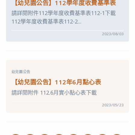
【幼兒園公告】112學年度收費基準表
心
表〉
請詳閱附件112學年度收費基準表112-1下載
中
112學年度收費基準表112-2...
在
留言功能已關閉
2023/08/03
〈【幼
兒
園
公
告】
112
學
年
幼兒園公告
度
收
【幼兒園公告】112年6月點心表
費
基
請詳閱附件 112.6月實小點心表下載
準
表〉
中
在
留言功能已關閉
2023/05/23
〈【幼
兒
園
公
告】
112