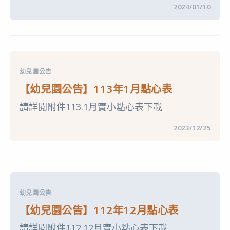
在
留言功能已關閉
2024/01/10
〈【轉
知】
臺
中
市
政
府
教
幼兒園公告
育
局
【幼兒園公告】113年1月點心表
公
告
請詳閱附件113.1月實小點心表下載
113
學
年
在
留言功能已關閉
2023/12/25
度
〈【幼
國
兒
民
園
小
公
學
告】
資
113
賦
年
優
1
異
幼兒園公告
月
學
點
生
【幼兒園公告】112年12月點心表
心
提
表〉
早
請詳閱附件112.12月實小點心表下載
中
入