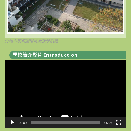
介紹本校校園環境及教學設施
學校簡介影片 Introduction
視
訊
播
放
器
00:00
05:27