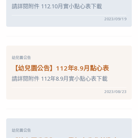
表〉
請詳閱附件 112.10月實小點心表下載
中
在
留言功能已關閉
2023/09/19
〈【幼
兒
園
公
告】
112
年
10
幼兒園公告
月
點
【幼兒園公告】112年8.9月點心表
心
表〉
請詳閱附件 112年8.9月實小點心表下載
中
在
留言功能已關閉
2023/08/23
〈【幼
兒
園
公
告】
112
年
8.9
幼兒園公告
月
點