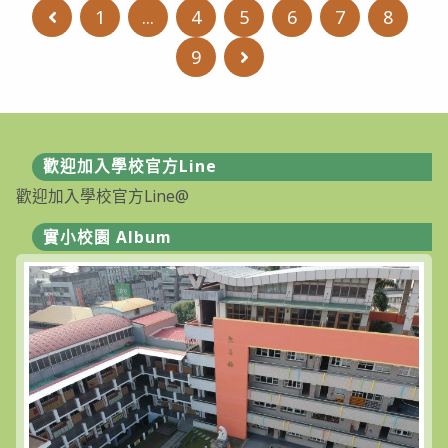
年
1
...
4
5
6
7
8
Go to the previous page
6
月
點
9
Go to the next page
心
表〉
中
歡迎加入學校官方Line
歡迎加入學校官方Line@
實小校園 Album