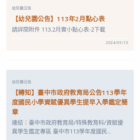
年
3
幼兒園公告
月
點
【幼兒園公告】113年2月點心表
心
表〉
請詳閱附件 113.2月實小點心表-2下載
中
在
留言功能已關閉
2024/01/15
〈【幼
兒
園
公
告】
113
年
2
幼兒園公告
月
點
【轉知】臺中市政府教育局公告113學年
心
表〉
度國民小學資賦優異學生提早入學鑑定簡
中
章
連結：臺中市政府教育局/特殊教育科/資賦優
異學生鑑定專區 臺中市113學年度國民...