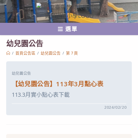
跳
轉
至
選單
主
要
幼兒園公告
內
/
首頁公告區
/
幼兒園公告
/
第 7 頁
容
幼兒園公告
【幼兒園公告】113年3月點心表
113.3月實小點心表下載
在
留言功能已關閉
2024/02/20
〈【幼
兒
園
公
告】
113