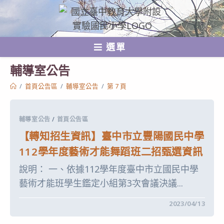
跳
轉
至
選單
主
要
輔導室公告
內
/
首頁公告區
/
輔導室公告
/
第 7 頁
容
輔導室公告
/
首頁公告區
【轉知招生資訊】臺中市立豐陽國民中學
112學年度藝術才能舞蹈班二招甄選資訊
說明： 一、依據112學年度臺中市立國民中學
藝術才能班學生鑑定小組第3次會議決議...
在
留言功能已關閉
2023/04/13
〈【轉
知