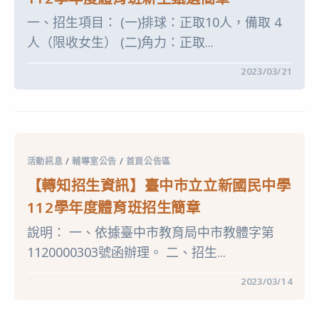
訊〉
寶
中
一、招生項目： (一)排球：正取10人，備取 4
國
民
人（限收女生） (二)角力：正取...
小
學
112
在
留言功能已關閉
2023/03/21
學
〈【轉
年
知
度
招
體
生
育
資
班
訊】
招
臺
生
中
簡
活動訊息
/
輔導室公告
/
首頁公告區
市
章〉
立
中
【轉知招生資訊】臺中市立立新國民中學
豐
南
112學年度體育班招生簡章
國
民
說明： 一、依據臺中市教育局中市教體字第
中
學
1120000303號函辦理。 二、招生...
112
學
年
在
留言功能已關閉
2023/03/14
度
〈【轉
體
知
育
招
班