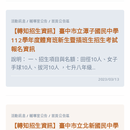
生
新
資
生
訊】
甄
臺
選
中
簡
活動訊息
/
輔導室公告
/
首頁公告區
市
章〉
立
中
【轉知招生資訊】臺中市立潭子國民中學
立
新
112學年度體育班新生暨插班生招生考試
國
民
報名資訊
中
學
說明： 一、招生項目與名額：田徑10人、女子
112
學
手球10人、拔河10人 ，七升八年級...
年
度
體
在
留言功能已關閉
2023/03/13
育
〈【轉
班
知
招
招
生
生
簡
資
章〉
訊】
中
臺
中
活動訊息
/
輔導室公告
/
首頁公告區
市
立
【轉知招生資訊】臺中市立北新國民中學
潭