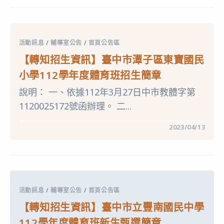
招
生
資
訊】
臺
中
活動訊息
/
輔導室公告
/
首頁公告區
市
立
【轉知招生資訊】臺中市潭子區東寶國民
豐
陽
小學112學年度體育班招生簡章
國
民
說明： 一、依據112年3月27日中市教體字第
中
學
1120025172號函辦理。 二...
112
學
年
在
留言功能已關閉
2023/04/13
度
〈【轉
藝
知
術
招
才
生
能
資
舞
訊】
蹈
臺
班
中
二
活動訊息
/
輔導室公告
/
首頁公告區
市
招
潭
甄
【轉知招生資訊】臺中市立豐南國民中學
子
選
區
資
112學年度體育班新生甄選簡章
東