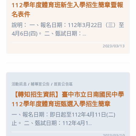
子
112學年度體育班新生入學招生簡章暨報
國
民
名表件
中
學
說明： 一、報名日期：112年3月22日（三）至
112
學
4月6日(四)。 二、甄試日期：...
年
度
體
在
留言功能已關閉
2023/03/13
育
〈【轉
班
知
新
招
生
生
暨
資
插
訊】
班
臺
生
中
招
活動訊息
/
輔導室公告
/
首頁公告區
市
生
立
考
【轉知招生資訊】臺中市立日南國民中學
北
試
新
報
112學年度體育班甄選入學招生簡章
國
名
民
資
一、報名日期：即日起至112年4月11日(二)
中
訊〉
學
中
止。 二、甄試日期：112年4月1...
112
學
年
在
留言功能已關閉
2023/03/10