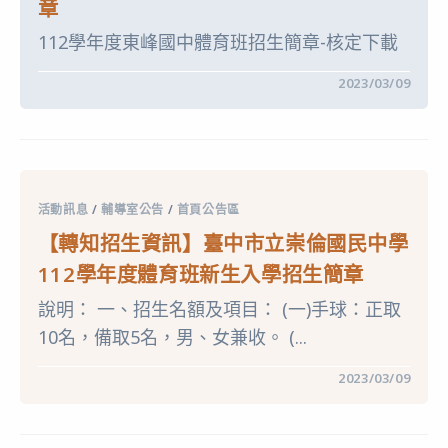
章
班
章〉
招
中
112學年度東峰國中體育班招生簡章-核定下載
生
簡
章〉
在
留言功能已關閉
2023/03/09
中
〈【轉
知
招
生
資
訊】
東
峰
活動訊息
/
輔導室公告
/
首頁公告區
國
中
【轉知招生資訊】臺中市立崇倫國民中學
體
育
112學年度體育班新生入學招生簡章
班
招
說明： 一、招生名額及項目： (一)手球：正取
生
簡
10名，備取5名，男、女兼收。 (...
章〉
中
在
留言功能已關閉
2023/03/09
〈【轉
知
招
生