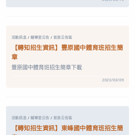
度
〈【轉
體
知
育
招
班
生
新
資
生
訊】
入
臺
學
中
招
活動訊息
/
輔導室公告
/
首頁公告區
市
生
立
簡
【轉知招生資訊】豐原國中體育班招生簡
日
章
南
暨
章
國
報
民
名
豐原國中體育班招生簡章下載
中
表
學
件〉
112
中
在
留言功能已關閉
2023/03/09
學
〈【轉
年
知
度
招
體
生
育
資
班
訊】
甄
豐
選
原
入
活動訊息
/
輔導室公告
/
首頁公告區
國
學
中
招
【轉知招生資訊】東峰國中體育班招生簡
體
生
育
簡