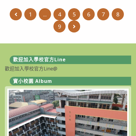
資
訊】
臺
1
...
4
5
6
7
8
Go to the previous page
中
市
立
9
Go to the next page
崇
倫
國
民
中
學
112
歡迎加入學校官方Line
學
年
歡迎加入學校官方Line@
度
體
育
實小校園 Album
班
新
生
入
學
招
生
簡
章〉
中