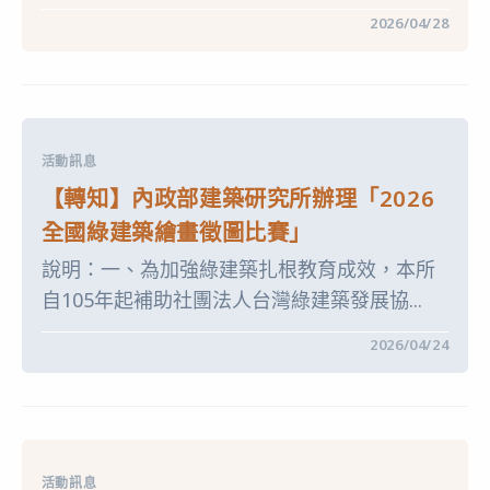
平
在
留言功能已關閉
2026/04/28
台
〈【轉
任
知】
務，
臺
鼓
中
勵
市
全
北
國
區
各
區
活動訊息
國
公
小
所
【轉知】內政部建築研究所辦理「2026
（中、
舉
高
辦
全國綠建築繪畫徵圖比賽」
年
「2026
級）、
臺
國
說明：一、為加強綠建築扎根教育成效，本所
中
中、
市
高
自105年起補助社團法人台灣綠建築發展協...
北
中
區
職
逍
在
師
留言功能已關閉
2026/04/24
遙
〈【轉
生
音
知】
踴
樂
內
躍
町
政
參
─
部
加〉
盛
建
中
夏
築
青
研
春
活動訊息