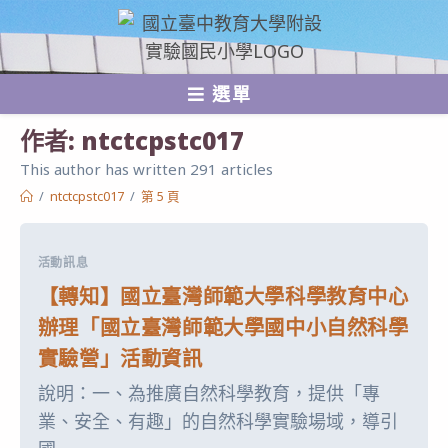
跳
轉
至
選單
主
要
作者:
ntctcpstc017
內
This author has written 291 articles
容
/
ntctcpstc017
/
第 5 頁
活動訊息
【轉知】國立臺灣師範大學科學教育中心
辦理「國立臺灣師範大學國中小自然科學
實驗營」活動資訊
說明：一、為推廣自然科學教育，提供「專
業、安全、有趣」的自然科學實驗場域，導引