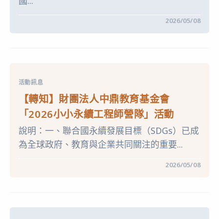
國...
在
留言功能已關閉
2026/05/08
〈【轉
知】
國
立
臺
灣
師
範
活動訊息
大
學
【轉知】財團法人中鼎教育基金會
科
學
「2026小小永續工程師營隊」活動
教
育
說明：一、聯合國永續發展目標（SDGs）已成
中
心
為全球政府、教育與企業共同關注的重要...
辦
理
「國
在
留言功能已關閉
2026/05/08
立
〈【轉
臺
知】
灣
財
師
團
範
法
大
人
學
中
國