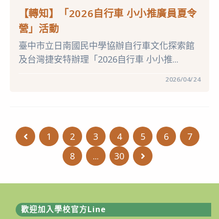
究
樂
所
章」
【轉知】「2026自行車 小小推廣員夏令
辦
活
理
動〉
營」活動
「2026
中
全
臺中市立日南國民中學協辦自行車文化探索館
國
綠
及台灣捷安特辦理「2026自行車 小小推...
建
築
繪
在
留言功能已關閉
2026/04/24
畫
〈【轉
徵
知】
圖
「2026
比
自
賽」〉
行
中
車
小
1
2
3
4
5
6
7
Go to the previous page
小
推
廣
8
...
30
Go to the next pa
員
夏
令
營」
活
動〉
中
歡迎加入學校官方Line