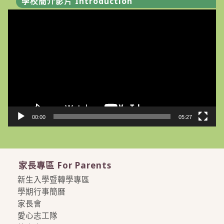
學校簡介影片 Introduction
視
訊
播
放
器
00:00
05:27
家長專區 For Parents
新生入學暨轉學專區
學期行事簡曆
家長會
愛心志工隊