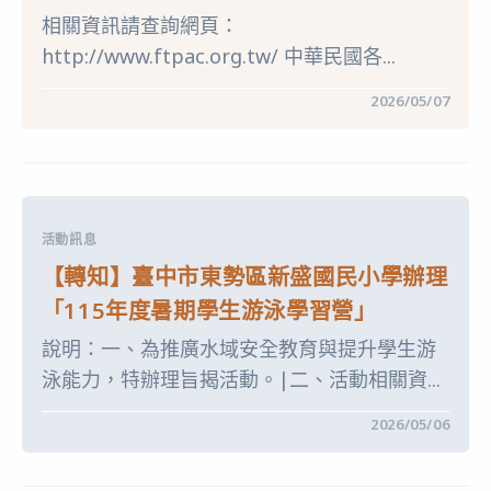
「第
相關資訊請查詢網頁：
18
屆
http://www.ftpac.org.tw/ 中華民國各...
神
腦
原
在
留言功能已關閉
2026/05/07
鄉
〈【轉
踏
知】
查
中
影
華
像
民
紀
國
錄
各
獎」
界
活
活動訊息
慶
動
祝
報
【轉知】臺中市東勢區新盛國民小學辦理
第
名
104
自
「115年度暑期學生游泳學習營」
屆
2026
國
年
說明：一、為推廣水域安全教育與提升學生游
際
6
合
月
泳能力，特辦理旨揭活動。|二、活動相關資...
作
1
社
日
節
至
在
留言功能已關閉
2026/05/06
合
8
〈【轉
作
月
知】
事
31
臺
業
日
中