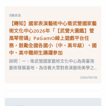
短
止〉
市
影
中
東
片
勢
徵
區
選
活動訊息
新
及
盛
繪
【轉知】國家表演藝術中心衛武營國家藝
國
畫
民
(含
術文化中心2026年「【武營大圖鑑】管
小
四
學
個
風琴密碼」PaGamO線上遊戲平台任
辦
漫
理
畫)
務，鼓勵全國各國小（中、高年級）、國
「115
比
年
賽〉
中、高中職師生踴躍參加
度
中
暑
期
說明：一、衛武營國家藝術文化中心為南臺灣
學
藝術發展基地，為培養大眾對表演藝術美學之...
生
游
泳
在
留言功能已關閉
2026/05/06
學
〈【轉
習
知】
營」〉
國
中
家
表
演
藝
術