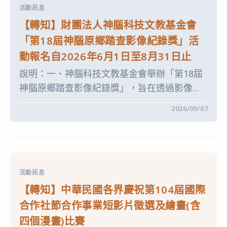
鼎
中
活動訊息
教
小
育
自
【轉知】財團法人神腦科技文教基金會
基
然
金
科
「第18屆神腦原鄉踏查影像紀錄獎」活
會
學
「2026
實
動報名自2026年6月1日至8月31日止
小
驗
小
營」
說明：一、神腦科技文教基金會舉辦「第18屆
永
活
續
動
神腦原鄉踏查影像紀錄獎」，旨在透過影像...
工
資
程
訊〉
師
中
在
留言功能已關閉
2026/05/07
營
〈【轉
隊」
知】
活
財
動〉
團
中
法
人
神
腦
活動訊息
科
技
【轉知】中華民國各界慶祝第104屆國際
文
教
合作社節合作事業短影片徵選及繪畫(含
基
金
四個漫畫)比賽
會