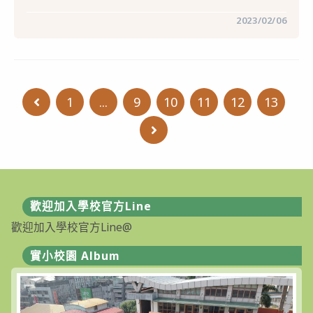
在
留言功能已關閉
2023/02/06
〈2023
第
18
屆
全
國
【鼓
1
...
9
10
11
12
13
Go to the previous page
王
盃】
鼓
Go to the next page
藝
大
賽
簡
章〉
中
歡迎加入學校官方Line
歡迎加入學校官方Line@
實小校園 Album