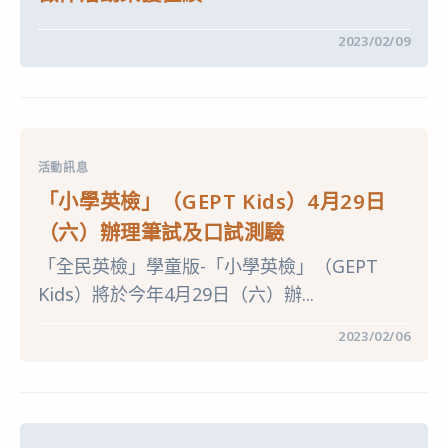
比
賽
在
留言功能已關閉
2023/02/09
成
〈★
績
恭
優
喜
異〉
★2022
中
裕
元
獎
全
活動訊息
國
兒
「小學英檢」（GEPT Kids）4月29日
童
文
（六）辦理筆試及口試測驗
字
創
「全民英檢」學童版-「小學英檢」（GEPT
作
徵
Kids）將於今年4月29日（六）辦...
件
活
動
在
留言功能已關閉
2023/02/06
榮
〈「小
獲
學
佳
英
績〉
檢」
中
（GEPT
KIDS）
4