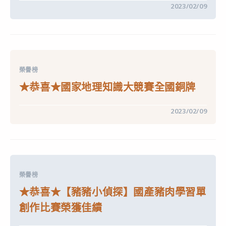
在
留言功能已關閉
2023/02/09
比
〈★
賽
恭
第
喜
四
★
名〉
臺
中
中
市
兒
榮譽榜
童
天
★恭喜★國家地理知識大競賽全國銅牌
地
學
生
在
留言功能已關閉
2023/02/09
作
〈★
文
恭
暨
喜
書
★
法
國
比
家
賽
地
榮
理
獲
榮譽榜
知
佳
識
績〉
★恭喜★【豬豬小偵探】國產豬肉學習單
大
中
競
創作比賽榮獲佳績
賽
全
國