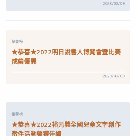
在
留言功能已關閉
2023/02/09
銅
〈★
牌〉
恭
中
喜
★【豬
豬
小
偵
探】
榮譽榜
國
產
★恭喜★2022明日說書人博覽會暨比賽
豬
肉
成績優異
學
習
單
在
留言功能已關閉
2023/02/09
創
〈★
作
恭
比
喜
賽
★2022
榮
明
獲
日
佳
說
績〉
書
中
榮譽榜
人
博
★恭喜★2022裕元獎全國兒童文字創作
覽
會
徵件活動榮獲佳績
暨