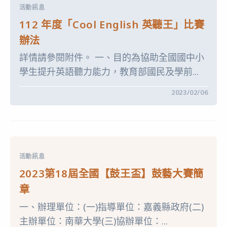
月
活動訊息
29
日
112 年度「Cool English 英聽王」比賽
（六）
辦
辦法
理
筆
詳情請參閱附件。 一、目的為協助全國國中小
試
及
學生提升英語聽力能力，教育部國民及學前...
口
試
測
在
留言功能已關閉
2023/02/06
驗〉
〈112
中
年
度
「COOL
ENGLISH
英
聽
王」
活動訊息
比
賽
2023第18屆全國【鼓王盃】鼓藝大賽簡
辦
法〉
章
中
一、辦理單位：(一)指導單位：嘉義縣政府(二)
主辦單位：南華大學(三)協辦單位：...