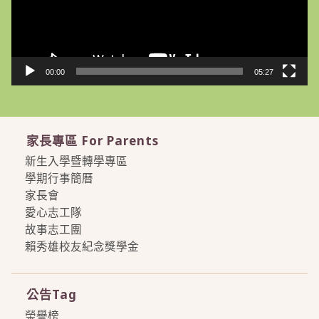
00:00
05:27
家長專區 For Parents
新生入學暨轉學專區
學期行事簡曆
家長會
愛心志工隊
故事志工團
賴秀雄校友紀念獎學金
more
公告Tag
榮譽榜