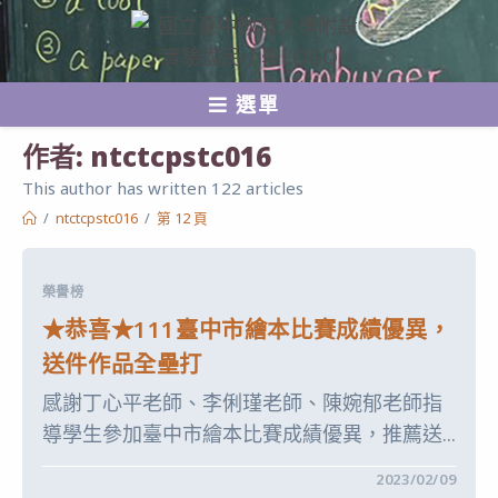
跳
轉
至
選單
主
要
作者:
ntctcpstc016
內
This author has written 122 articles
容
/
ntctcpstc016
/
第 12 頁
榮譽榜
★恭喜★111臺中市繪本比賽成績優異，
送件作品全壘打
感謝丁心平老師、李俐瑾老師、陳婉郁老師指
導學生參加臺中市繪本比賽成績優異，推薦送...
在
留言功能已關閉
2023/02/09
〈★