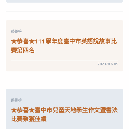
恭
喜
★111
臺
中
市
繪
榮譽榜
本
比
★恭喜★111學年度臺中市英語說故事比
賽
成
賽第四名
績
優
異，
在
留言功能已關閉
2023/02/09
送
〈★
件
恭
作
喜
品
★111
全
學
壘
年
打〉
度
中
臺
榮譽榜
中
市
★恭喜★臺中市兒童天地學生作文暨書法
英
語
比賽榮獲佳績
說
故
事