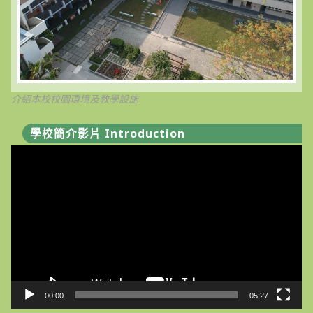
介紹本校校園環境及教學設施
學校簡介影片 Introduction
視
訊
播
放
器
00:00
05:27