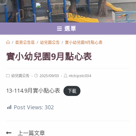
跳
轉
至
選單
主
要
/
首頁公告區
/
幼兒園公告
/
實小幼兒園9月點心表
內
實小幼兒園9月點心表
容
Post
Post
Post
幼兒園公告
2025/09/03
ntctcpstc034
category:
published:
author:
13-114.9月實小點心表
下載
Post Views:
302
上一篇文章
Read