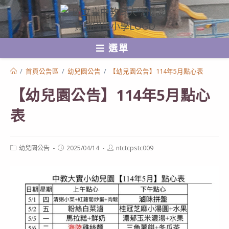
跳
轉
至
選單
主
要
/
首頁公告區
/
幼兒園公告
/
【幼兒園公告】114年5月點心表
內
【幼兒園公告】114年5月點心
容
表
Post
Post
Post
幼兒園公告
2025/04/14
ntctcpstc009
category:
published:
author: