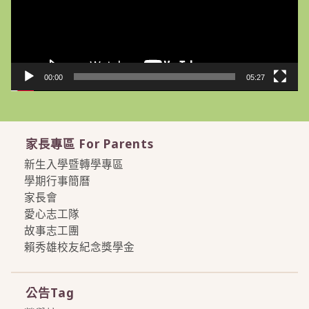
器
00:00
05:27
家長專區 For Parents
新生入學暨轉學專區
學期行事簡曆
家長會
愛心志工隊
故事志工團
賴秀雄校友紀念獎學金
more
公告Tag