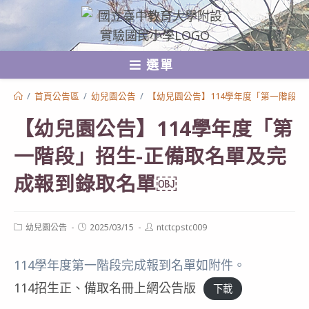
跳
轉
至
選單
主
要
/
首頁公告區
/
幼兒園公告
/
【幼兒園公告】114學年度「第一階段」
內
【幼兒園公告】114學年度「第
容
一階段」招生-正備取名單及完
成報到錄取名單￼
Post
Post
Post
幼兒園公告
2025/03/15
ntctcpstc009
category:
published:
author:
114學年度第一階段完成報到名單如附件。
114招生正、備取名冊上網公告版
下載