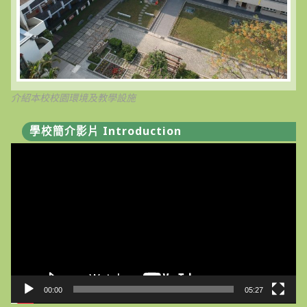
介紹本校校園環境及教學設施
學校簡介影片 Introduction
視
訊
播
放
器
00:00
05:27