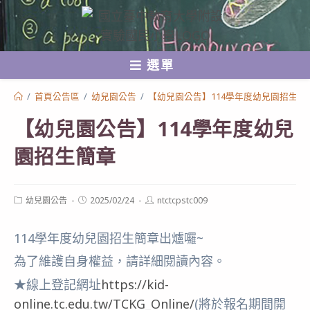
跳
轉
至
選單
主
要
/
首頁公告區
/
幼兒園公告
/
【幼兒園公告】114學年度幼兒園招生簡
內
【幼兒園公告】114學年度幼兒
容
園招生簡章
Post
Post
Post
幼兒園公告
2025/02/24
ntctcpstc009
category:
published:
author:
114學年度幼兒園招生簡章出爐囉~
為了維護自身權益，請詳細閱讀內容。
★線上登記網址
https://kid-
online.tc.edu.tw/TCKG_Online/
(將於報名期間開