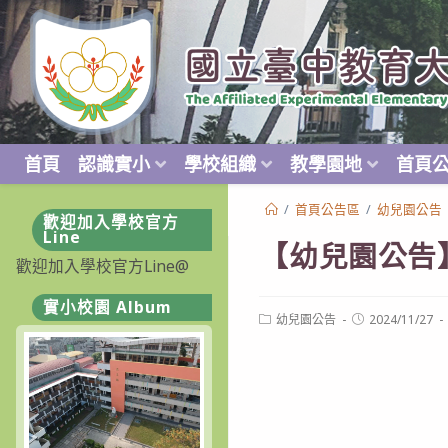
跳
轉
至
主
要
內
首頁
認識實小
學校組織
教學園地
首頁
容
/
首頁公告區
/
幼兒園公告
歡迎加入學校官方
Line
【幼兒園公告】
歡迎加入學校官方Line@
實小校園 Album
Post
Post
幼兒園公告
2024/11/27
category:
published: