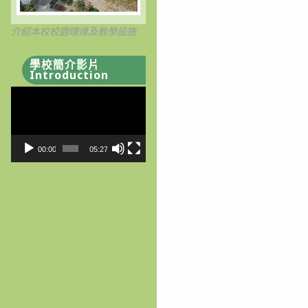
介紹本校校園環境及教學設施
學校簡介影片
Introduction
視
訊
播
放
00:00
05:27
器