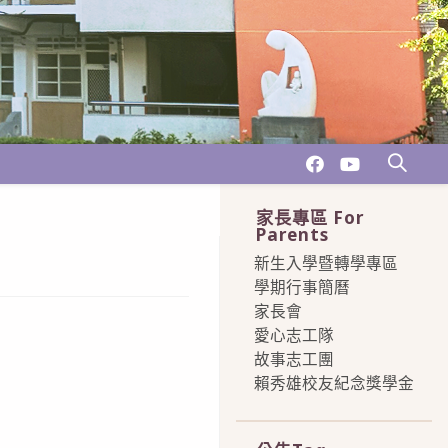
家長專區 For
Parents
新生入學暨轉學專區
學期行事簡曆
家長會
愛心志工隊
故事志工團
賴秀雄校友紀念獎學金
more