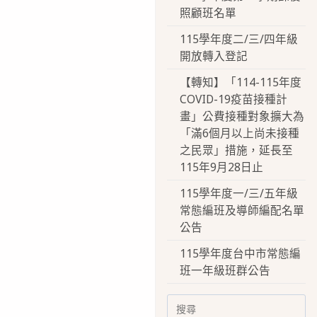
照顧班名單
115學年度二/三/四年級
開放轉入登記
【轉知】「114-115年度
COVID-19疫苗接種計
畫」公費接種對象擴大為
「滿6個月以上尚未接種
之民眾」措施，延長至
115年9月28日止
115學年度一/三/五年級
常態編班及導師編配名單
公告
115學年度台中市常態編
班一年級班群公告
Search