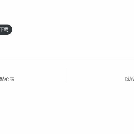
下載
月點心表
【幼