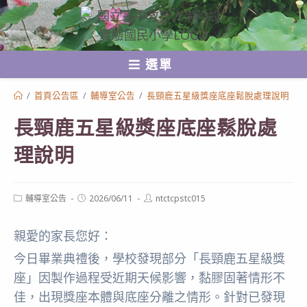
跳
轉
至
選單
主
要
/
首頁公告區
/
輔導室公告
/
長頸鹿五星級獎座底座鬆脫處理說明
內
長頸鹿五星級獎座底座鬆脫處
容
理說明
Post
Post
Post
輔導室公告
2026/06/11
ntctcpstc015
category:
published:
author:
親愛的家長您好：
今日畢業典禮後，學校發現部分「長頸鹿五星級獎
座」因製作過程受近期天候影響，黏膠固著情形不
佳，出現獎座本體與底座分離之情形。針對已發現