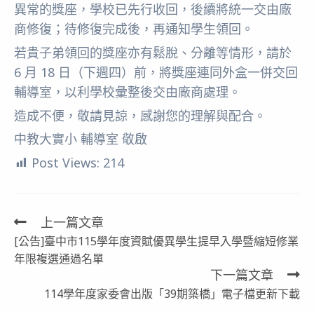
異常的獎座，學校已先行收回，後續將統一交由廠
商修復；待修復完成後，再通知學生領回。
若貴子弟領回的獎座亦有鬆脫、分離等情形，請於
6 月 18 日（下週四）前，將獎座連同外盒一併交回
輔導室，以利學校彙整後交由廠商處理。
造成不便，敬請見諒，感謝您的理解與配合。
中教大實小 輔導室 敬啟
Post Views:
214
上一篇文章
Read
[公告]臺中市115學年度資賦優異學生提早入學暨縮短修業
more
年限複選通過名單
articles
下一篇文章
114學年度家委會出版「39期築橋」電子檔更新下載