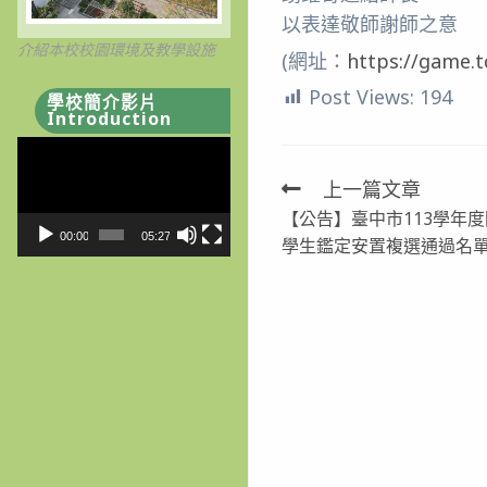
以表達敬師謝師之意
介紹本校校園環境及教學設施
(網址：
https://game.t
Post Views:
194
學校簡介影片
Introduction
視
訊
上一篇文章
Read
播
【公告】臺中市113學年
more
放
00:00
05:27
學生鑑定安置複選通過名單
器
articles