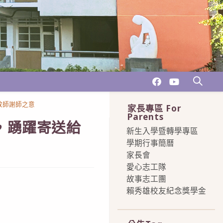
敬師謝師之意
家長專區 For
Parents
，踴躍寄送給
新生入學暨轉學專區
學期行事簡曆
家長會
愛心志工隊
故事志工團
賴秀雄校友紀念獎學金
more