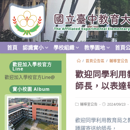
跳
轉
至
主
要
內
首頁
認識實小
學校組織
教學園地
首頁
容
/
首頁公告區
/
輔導室公告
歡迎加入學校官方
Line
歡迎同學利用
歡迎加入學校官方Line@
師長，以表達
實小校園 Album
Post
Post
輔導室公告
2024/09/23
category:
published:
歡迎同學利用教育局之
踴躍寄送給師長，