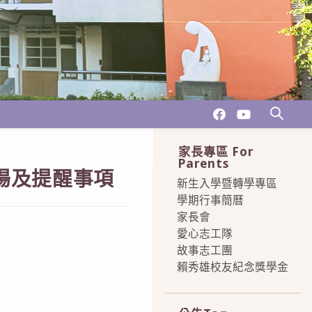
家長專區 For
Parents
場及提醒事項
新生入學暨轉學專區
學期行事簡曆
家長會
愛心志工隊
故事志工團
賴秀雄校友紀念獎學金
more