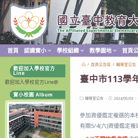
跳
轉
至
主
要
內
首頁
認識實小
學校組織
教學園地
首頁
容
/
首頁公告區
/
輔導室公告
歡迎加入學校官方
Line
臺中市113
歡迎加入學校官方Line@
實小校園 Album
Post
Post
輔導室公告
2024/05/03
category:
published:
參加資優鑑定複選的本
有關5/4(六)資優鑑定