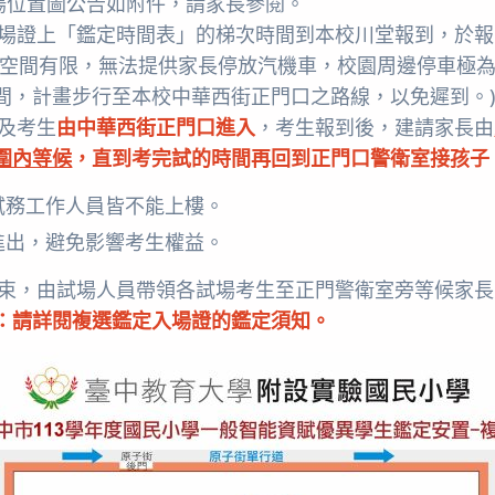
考場位置圖公告如附件，請家長參閱。
入場證上「鑑定時間表」的梯次時間到本校川堂報到，於
校空間有限，無法提供家長停放汽機車，校園周邊停車極
間，計畫步行至本校中華西街正門口之路線，以免遲到。
長及考生
由中華西街正門口進入
，考生報到後，建請家長由
圍內等候
，直
到考完試的時間再回到正門口警衛室接孩子
試務工作人員皆不能上樓。
進出，避免影響考生權益。
結束，由試場人員帶領各試場考生至正門警衛室旁等候家
：請詳閱複選鑑定入場證的鑑定須知。