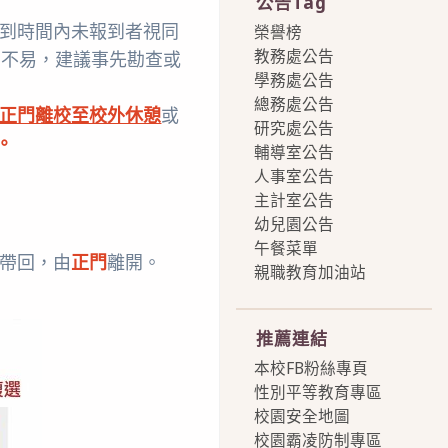
公告Tag
報到時間內未報到者視同
榮譽榜
教務處公告
為不易，建議事先勘查或
學務處公告
)
總務處公告
正門離校至校外休憩
或
研究處公告
。
輔導室公告
人事室公告
主計室公告
幼兒園公告
午餐菜單
長帶回，由
正門
離開。
親職教育加油站
more
推薦連結
本校FB粉絲專頁
性別平等教育專區
校園安全地圖
校園霸凌防制專區