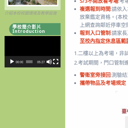
5/3不開放看考場
:
複選報到時間
:請依
介紹本校校園環境及教學設施
放棄鑑定資格。(本
上網查詢鄰近停車空
學校簡介影片
Introduction
報到入口管制
:請家
視
至校內指定休息區範
訊
1.二樓以上為考場，非
播
放
2.考試期間，門口管制
00:00
05:27
器
警衛室旁接回
:測驗
攜帶物品
及考場規定