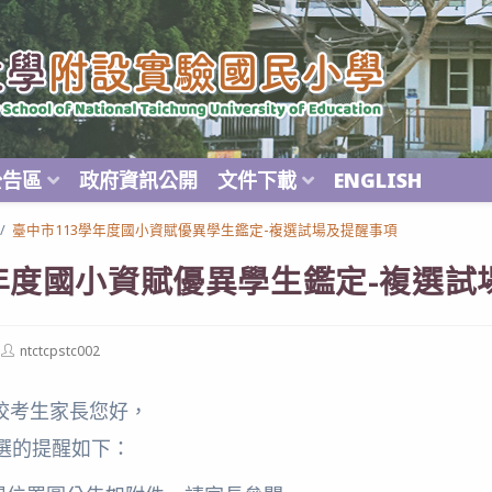
公告區
政府資訊公開
文件下載
ENGLISH
/
臺中市113學年度國小資賦優異學生鑑定-複選試場及提醒事項
學年度國小資賦優異學生鑑定-複選試
Post
ntctcpstc002
author:
校考生家長您好，
複選的提醒如下：