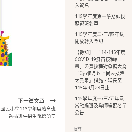
入資訊
115學年度第一學期課後
照顧班名單
115學年度二/三/四年級
開放轉入登記
【轉知】「114-115年度
COVID-19疫苗接種計
畫」公費接種對象擴大為
「滿6個月以上尚未接種
之民眾」措施，延長至
115年9月28日止
115學年度一/三/五年級
下一篇文章
常態編班及導師編配名單
國民小學113學年度體育班
公告
暨插班生招生甄選簡章
Search