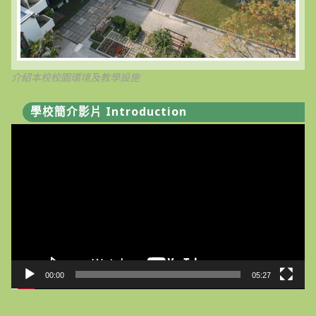
介紹本校校園環境及教學設施
學校簡介影片 Introduction
視
訊
播
放
器
00:00
05:27