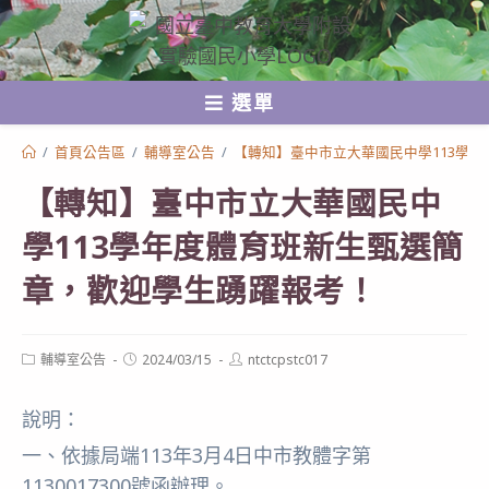
跳
轉
至
選單
主
要
/
首頁公告區
/
輔導室公告
/
【轉知】臺中市立大華國民中學113學
內
【轉知】臺中市立大華國民中
容
學113學年度體育班新生甄選簡
章，歡迎學生踴躍報考！
Post
Post
Post
輔導室公告
2024/03/15
ntctcpstc017
category:
published:
author:
說明：
一、依據局端113年3月4日中市教體字第
1130017300號函辦理。