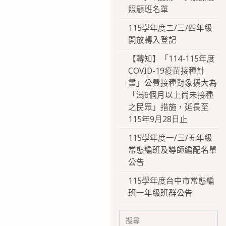
照顧班名單
115學年度二/三/四年級
開放轉入登記
【轉知】「114-115年度
COVID-19疫苗接種計
畫」公費接種對象擴大為
「滿6個月以上尚未接種
之民眾」措施，延長至
115年9月28日止
115學年度一/三/五年級
常態編班及導師編配名單
公告
115學年度台中市常態編
班一年級班群公告
Search