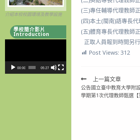
(三)專任輔導代理教師正取
介紹本校校園環境及教學設施
(四)本土(閩南)語專長代
學校簡介影片
(五)體育專長代理教師正取
Introduction
正取人員報到時間另行
視
訊
Post Views:
312
播
放
00:00
05:27
器
上一篇文章
Read
公告國立臺中教育大學附設
more
學期第1次代理教師甄選【
articles