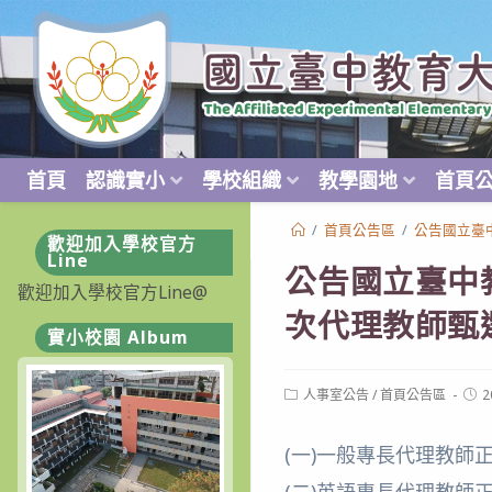
跳
轉
至
主
要
內
首頁
認識實小
學校組織
教學園地
首頁
容
/
首頁公告區
/
公告國立臺
歡迎加入學校官方
Line
公告國立臺中
歡迎加入學校官方Line@
次代理教師甄
實小校園 Album
Post
Post
人事室公告
/
首頁公告區
2
category:
publ
(一)一般專長代理教師正取
(二)英語專長代理教師正取