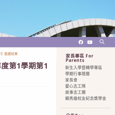
考】甄選結果
家長專區 For
Parents
度第1學期第1
新生入學暨轉學專區
學期行事簡曆
家長會
愛心志工隊
故事志工團
賴秀雄校友紀念獎學金
more