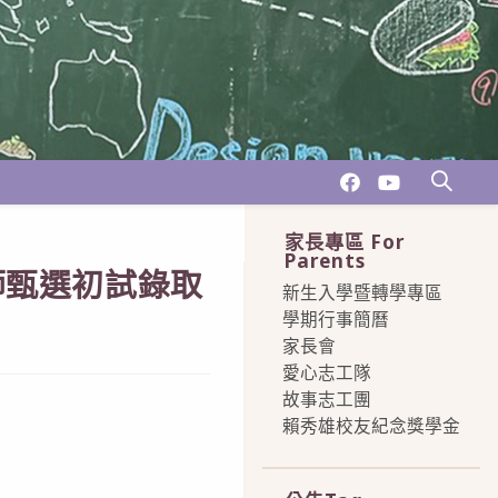
家長專區 For
Parents
師甄選初試錄取
新生入學暨轉學專區
學期行事簡曆
家長會
愛心志工隊
故事志工團
賴秀雄校友紀念獎學金
more