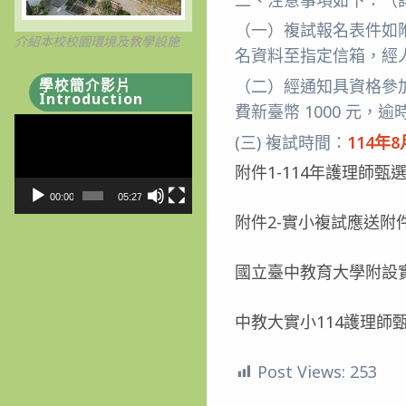
（一）複試報名表件如
介紹本校校園環境及教學設施
名資料至指定信箱，經
學校簡介影片
（二）經通知具資格參
Introduction
費新臺幣 1000 元
視
(三) 複試時間：
114年
訊
播
附件1-114年護理師甄
放
00:00
05:27
器
附件2-實小複試應送附
國立臺中教育大學附設實
中教大實小114護理師
Post Views:
253