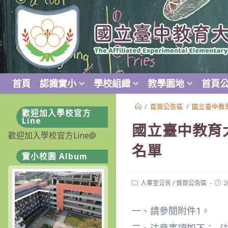
跳
轉
至
主
要
內
首頁
認識實小
學校組織
教學園地
首頁
容
/
首頁公告區
/
國立臺中教
歡迎加入學校官方
Line
國立臺中教育
歡迎加入學校官方Line@
名單
實小校園 Album
Post
Post
人事室公告
/
首頁公告區
2
category:
publ
一、請參閱附件1。
二、注意事項如下：（