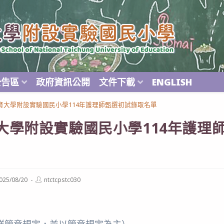
公告區
政府資訊公開
文件下載
ENGLISH
育大學附設實驗國民小學114年護理師甄選初試錄取名單
大學附設實驗國民小學114年護理
Post
025/08/20
ntctcpstc030
ished:
author:
詳簡章規定，並以簡章規定為主）