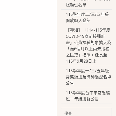
照顧班名單
115學年度二/三/四年級
開放轉入登記
【轉知】「114-115年度
COVID-19疫苗接種計
畫」公費接種對象擴大為
「滿6個月以上尚未接種
之民眾」措施，延長至
115年9月28日止
115學年度一/三/五年級
常態編班及導師編配名單
公告
115學年度台中市常態編
班一年級班群公告
Search