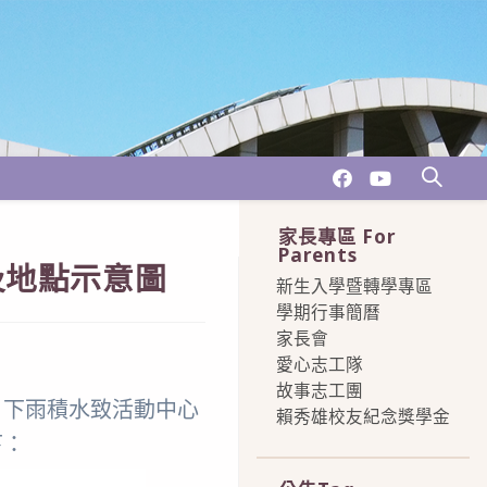
家長專區 For
Parents
及地點示意圖
新生入學暨轉學專區
學期行事簡曆
家長會
愛心志工隊
故事志工團
日下雨積水致活動中心
賴秀雄校友紀念獎學金
下：
more