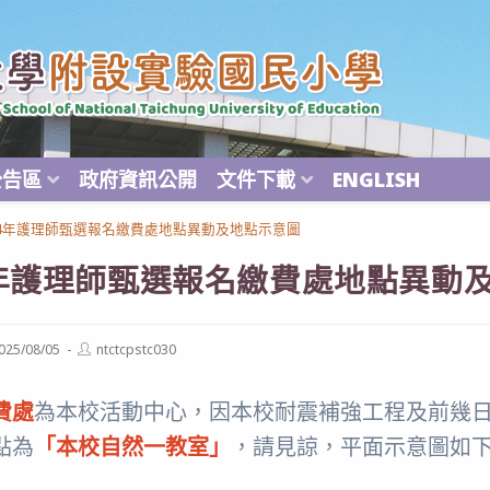
公告區
政府資訊公開
文件下載
ENGLISH
14年護理師甄選報名繳費處地點異動及地點示意圖
4年護理師甄選報名繳費處地點異動
Post
025/08/05
ntctcpstc030
ished:
author:
費處
為本校活動中心，因本校耐震補強工程及前幾
點為
「本校自然一教室」
，請見諒，平面示意圖如