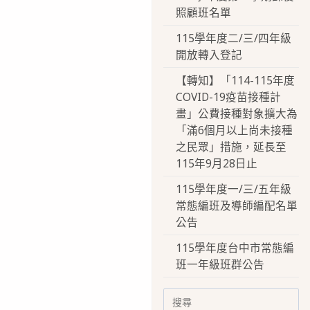
照顧班名單
115學年度二/三/四年級
開放轉入登記
【轉知】「114-115年度
COVID-19疫苗接種計
畫」公費接種對象擴大為
「滿6個月以上尚未接種
之民眾」措施，延長至
115年9月28日止
115學年度一/三/五年級
常態編班及導師編配名單
公告
115學年度台中市常態編
班一年級班群公告
Search