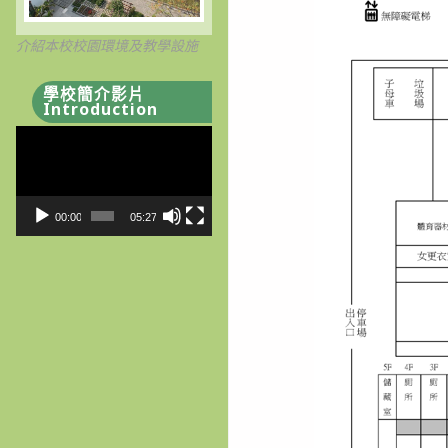
介紹本校校園環境及教學設施
學校簡介影片
Introduction
視
訊
播
放
00:00
05:27
器