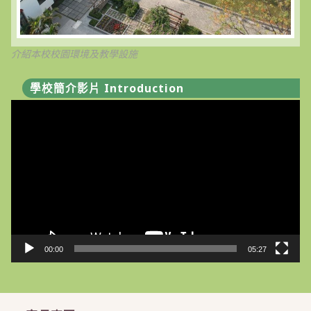
介紹本校校園環境及教學設施
學校簡介影片 Introduction
視
訊
播
放
器
00:00
05:27