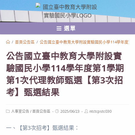
跳
轉
至
選單
主
要
/
首頁公告區
/
公告國立臺中教育大學附設實驗國民小學114學年度第
內
公告國立臺中教育大學附設實
容
驗國民小學114學年度第1學期
第1次代理教師甄選【第3次招
考】甄選結果
Post
Post
Post
人事室公告
/
首頁公告區
2025/06/23
ntctcpstc030
category:
published:
author:
一、【第3次招考】甄選結果：