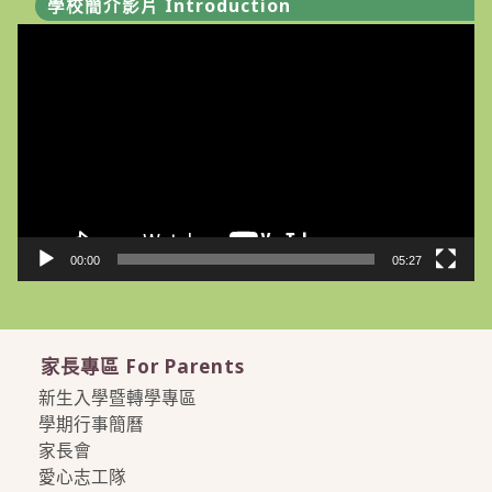
學校簡介影片 Introduction
視
訊
播
放
器
00:00
05:27
家長專區 For Parents
新生入學暨轉學專區
學期行事簡曆
家長會
愛心志工隊