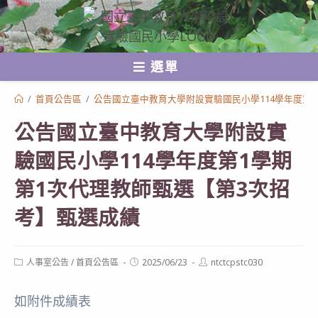
跳
轉
至
選單
主
要
/
首頁公告區
/
公告國立臺中教育大學附設實驗國民小學114學年度第
內
公告國立臺中教育大學附設實
容
驗國民小學114學年度第1學期
第1次代理教師甄選【第3次招
考】甄選成績
Post
Post
Post
人事室公告
/
首頁公告區
2025/06/23
ntctcpstc030
category:
published:
author:
如附件成績表