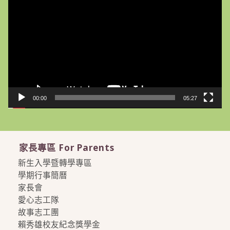
訊
播
放
器
00:00
05:27
家長專區 For Parents
新生入學暨轉學專區
學期行事簡曆
家長會
愛心志工隊
故事志工團
賴秀雄校友紀念獎學金