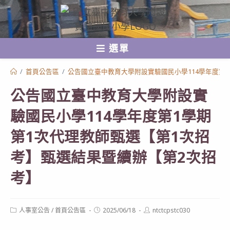
跳
轉
至
選單
主
要
/
首頁公告區
/
公告國立臺中教育大學附設實驗國民小學114學年度第
內
公告國立臺中教育大學附設實
容
驗國民小學114學年度第1學期
第1次代理教師甄選【第1次招
考】甄選結果暨續辦【第2次招
考】
Post
Post
Post
人事室公告
/
首頁公告區
2025/06/18
ntctcpstc030
category:
published:
author: