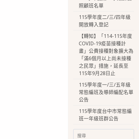
照顧班名單
115學年度二/三/四年級
開放轉入登記
【轉知】「114-115年度
COVID-19疫苗接種計
畫」公費接種對象擴大為
「滿6個月以上尚未接種
之民眾」措施，延長至
115年9月28日止
115學年度一/三/五年級
常態編班及導師編配名單
公告
115學年度台中市常態編
班一年級班群公告
Search