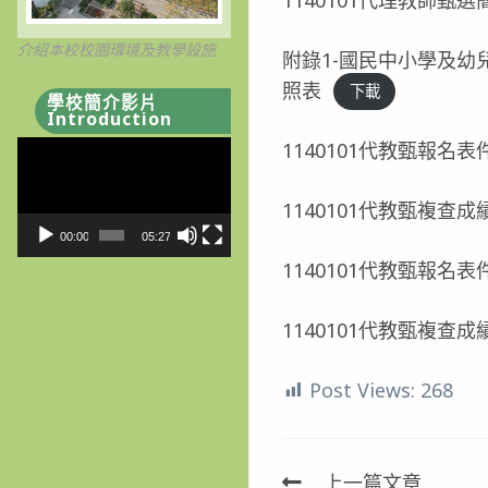
介紹本校校園環境及教學設施
附錄1-國民中小學及幼
照表
下載
學校簡介影片
Introduction
1140101代教甄報
視
訊
播
1140101代教甄複查
放
00:00
05:27
器
1140101代教甄報
1140101代教甄複查
Post Views:
268
上一篇文章