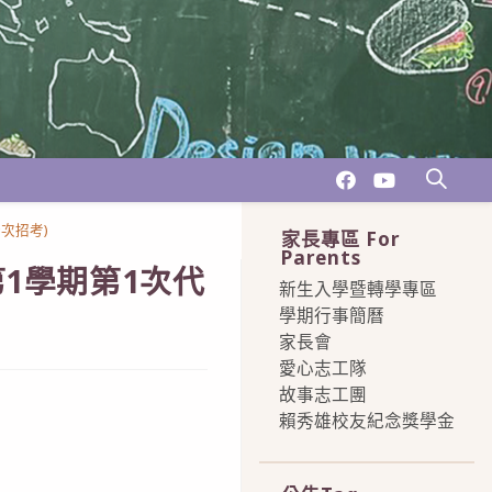
次招考)
家長專區 For
Parents
1學期第1次代
新生入學暨轉學專區
學期行事簡曆
家長會
愛心志工隊
故事志工團
賴秀雄校友紀念獎學金
more