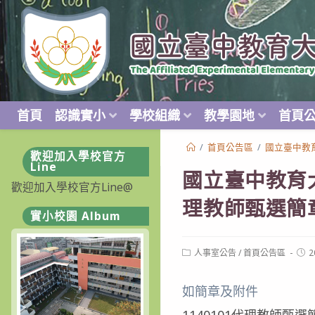
跳
轉
至
主
要
內
首頁
認識實小
學校組織
教學園地
首頁
容
/
首頁公告區
/
國立臺中教
歡迎加入學校官方
Line
國立臺中教育
歡迎加入學校官方Line@
理教師甄選簡
實小校園 Album
Post
Post
人事室公告
/
首頁公告區
2
category:
publ
如簡章及附件
1140101代理教師甄選