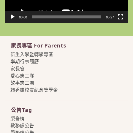
00:00
05:27
家長專區 For Parents
新生入學暨轉學專區
學期行事簡曆
家長會
愛心志工隊
故事志工團
賴秀雄校友紀念獎學金
more
公告Tag
榮譽榜
教務處公告
學務處公告