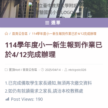
跳
轉
至
選單
主
要
/
首頁公告區
/
114學年度小一新生報到作業已於4/12完成辦理
內
114學年度小一新生報到作業已
容
於4/12完成辦理
Post
Post
Post
置頂Hot!
/
首頁公告區
2025/04/14
ntctcpstc026
category:
published:
author:
1.已完成備取學生家長通知,無須再次繳交資料
2.如仍有就讀需求之家長,請洽本校教務處
Post Views:
190