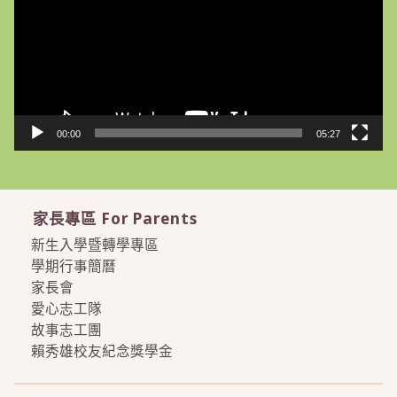
放
器
00:00
05:27
家長專區 For Parents
新生入學暨轉學專區
學期行事簡曆
家長會
愛心志工隊
故事志工團
賴秀雄校友紀念獎學金
more