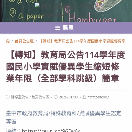
跳
轉
至
選單
主
要
/
首頁公告區
/
【轉知】教育局公告114學年度國民小學資賦優異學生
內
【轉知】教育局公告114學年度
容
國民小學資賦優異學生縮短修
業年限（全部學科跳級）簡章
Post
Post
Post
輔導室公告
/
首頁公告區
2025/01/03
ntctcpstc002
category:
published:
author:
臺中市政府教育局/特殊教育科/資賦優異學生鑑定
專區
連結：
https://reurl.cc/96Dv6x