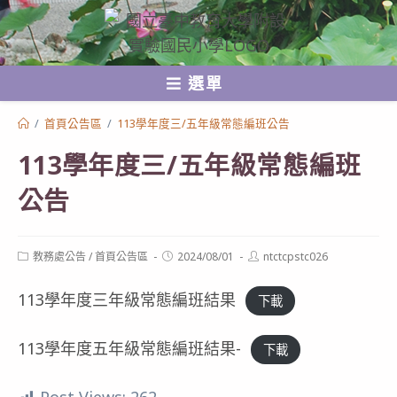
跳
轉
至
選單
主
要
/
首頁公告區
/
113學年度三/五年級常態編班公告
內
113學年度三/五年級常態編班
容
公告
Post
Post
Post
教務處公告
/
首頁公告區
2024/08/01
ntctcpstc026
category:
published:
author:
113學年度三年級常態編班結果
下載
113學年度五年級常態編班結果-
下載