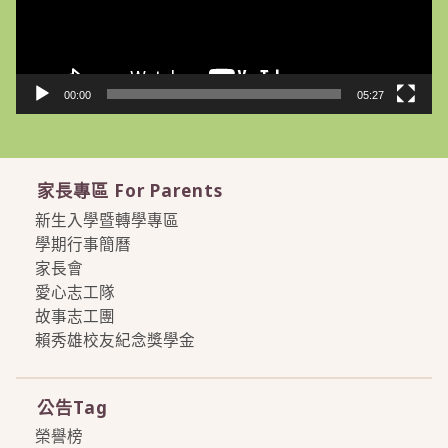
00:00
05:27
家長專區 For Parents
新生入學暨轉學專區
學期行事簡曆
家長會
愛心志工隊
故事志工團
賴秀雄校友紀念獎學金
more
公告Tag
榮譽榜