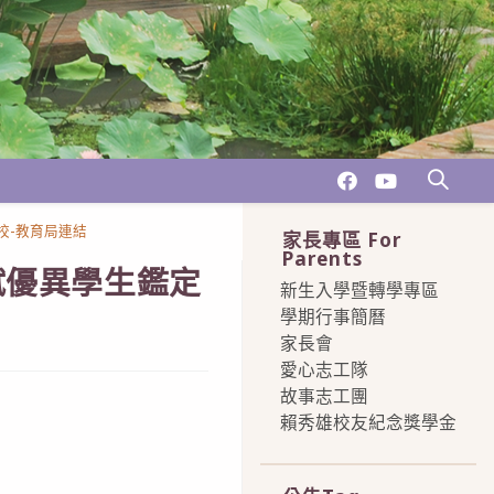
校-教育局連結
家長專區 For
Parents
賦優異學生鑑定
新生入學暨轉學專區
學期行事簡曆
家長會
愛心志工隊
故事志工團
賴秀雄校友紀念獎學金
more