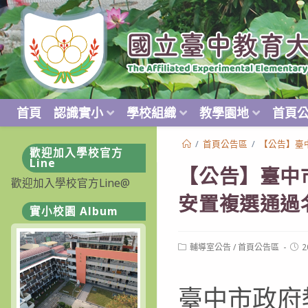
跳
轉
至
主
要
內
首頁
認識實小
學校組織
教學園地
首頁
容
/
首頁公告區
/
【公告】臺
歡迎加入學校官方
Line
【公告】臺中
歡迎加入學校官方Line@
安置複選通過
實小校園 Album
Post
Post
輔導室公告
/
首頁公告區
2
category:
publ
臺中市政府