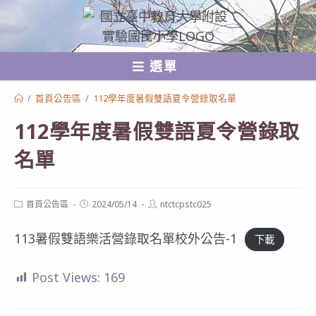
跳
轉
至
選單
主
要
/
首頁公告區
/
112學年度暑假雙語夏令營錄取名單
內
112學年度暑假雙語夏令營錄取
容
名單
Post
Post
Post
首頁公告區
2024/05/14
ntctcpstc025
category:
published:
author:
113暑假雙語樂活營錄取名單校外公告-1
下載
Post Views:
169