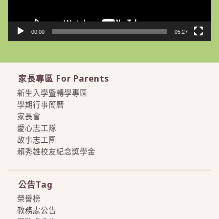
00:00
05:27
家長專區 For Parents
新生入學暨轉學專區
學期行事簡曆
家長會
愛心志工隊
故事志工團
賴秀雄校友紀念獎學金
more
公告Tag
榮譽榜
教務處公告