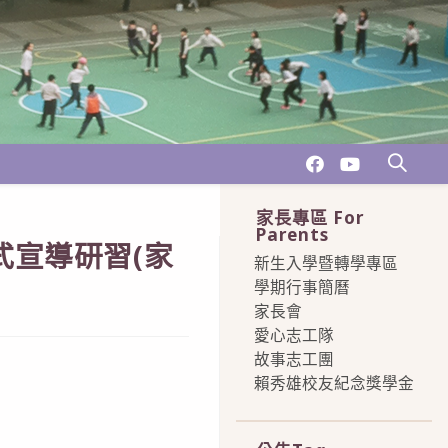
家長專區 For
Parents
宣導研習(家
新生入學暨轉學專區
學期行事簡曆
家長會
愛心志工隊
故事志工團
賴秀雄校友紀念獎學金
more