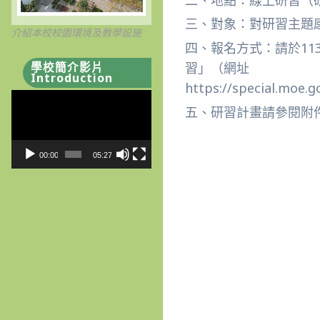
三、對象：對研習主題感
介紹本校校園環境及教學設施
四、報名方式：請於11
學校簡介影片
習」（網址
Introduction
https://special.m
視
五、研習計畫請參閱附
訊
播
放
00:00
05:27
器