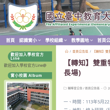
跳
轉
至
主
要
內
首頁
認識實小
學校組織
教學園地
首頁
容
/
首頁公告區
/
【轉知】雙
歡迎加入學校官方
Line
【轉知】雙重
歡迎加入學校官方Line@
長場)
實小校園 Album
Post
Post
輔導室公告
/
首頁公告區
2
category:
publ
一、時間：113年5月2
二、地點：線上研習（