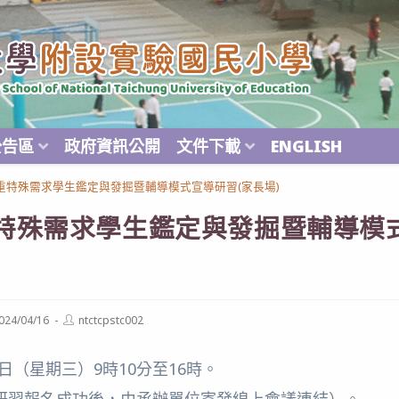
公告區
政府資訊公開
文件下載
ENGLISH
重特殊需求學生鑑定與發掘暨輔導模式宣導研習(家長場)
特殊需求學生鑑定與發掘暨輔導模式
Post
024/04/16
ntctcpstc002
ished:
author:
2日（星期三）9時10分至16時。
研習報名成功後，由承辦單位寄發線上會議連結）。