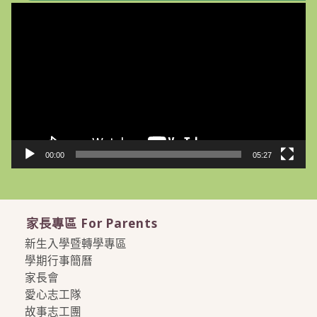
視
訊
播
放
器
00:00
05:27
家長專區 For Parents
新生入學暨轉學專區
學期行事簡曆
家長會
愛心志工隊
故事志工團