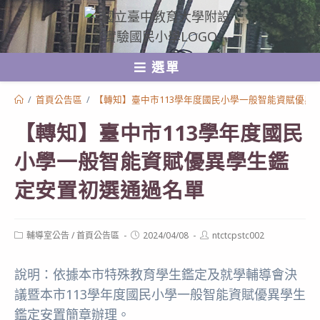
跳
轉
至
選單
主
要
/
首頁公告區
/
【轉知】臺中市113學年度國民小學一般智能資賦優異
內
【轉知】臺中市113學年度國民
容
小學一般智能資賦優異學生鑑
定安置初選通過名單
Post
Post
Post
輔導室公告
/
首頁公告區
2024/04/08
ntctcpstc002
category:
published:
author:
說明：依據本市特殊教育學生鑑定及就學輔導會決
議暨本市113學年度國民小學一般智能資賦優異學生
鑑定安置簡章辦理。