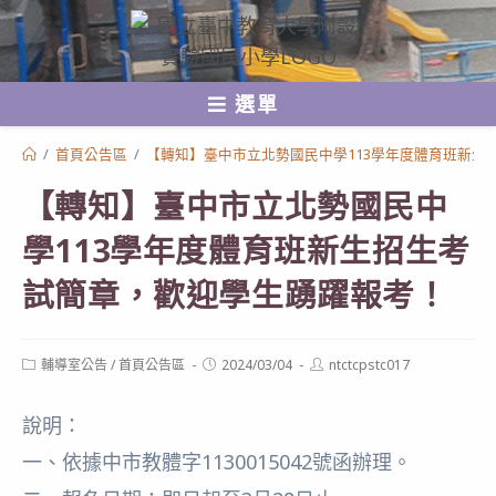
跳
轉
至
選單
主
要
/
首頁公告區
/
【轉知】臺中市立北勢國民中學113學年度體育班新生
內
【轉知】臺中市立北勢國民中
容
學113學年度體育班新生招生考
試簡章，歡迎學生踴躍報考！
Post
Post
Post
輔導室公告
/
首頁公告區
2024/03/04
ntctcpstc017
category:
published:
author:
說明：
一、依據中市教體字1130015042號函辦理。