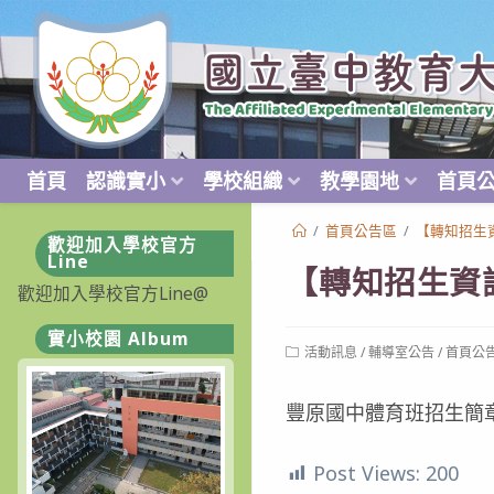
跳
轉
至
主
要
內
首頁
認識實小
學校組織
教學園地
首頁
容
/
首頁公告區
/
【轉知招生
歡迎加入學校官方
Line
【轉知招生資
歡迎加入學校官方Line@
實小校園 Album
Post
活動訊息
/
輔導室公告
/
首頁公
category:
豐原國中體育班招生簡
Post Views:
200