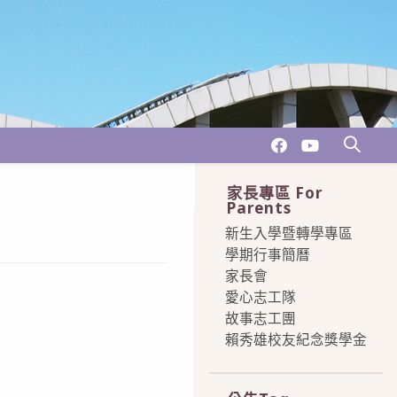
家長專區 For
Parents
新生入學暨轉學專區
學期行事簡曆
家長會
愛心志工隊
故事志工團
賴秀雄校友紀念獎學金
more