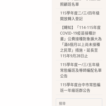
照顧班名單
115學年度二/三/四年級
開放轉入登記
【轉知】「114-115年度
COVID-19疫苗接種計
畫」公費接種對象擴大為
「滿6個月以上尚未接種
之民眾」措施，延長至
115年9月28日止
115學年度一/三/五年級
常態編班及導師編配名單
公告
115學年度台中市常態編
班一年級班群公告
Search