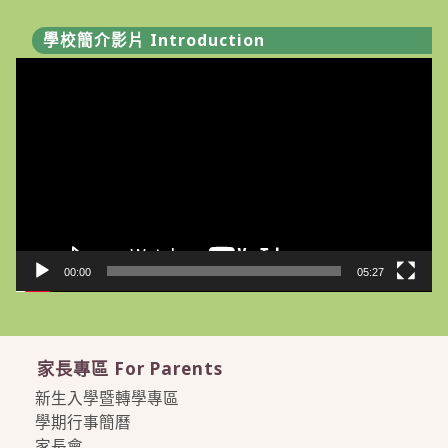
學校簡介影片 Introduction
視
訊
播
放
器
00:00
05:27
家長專區 For Parents
新生入學暨轉學專區
學期行事簡曆
家長會