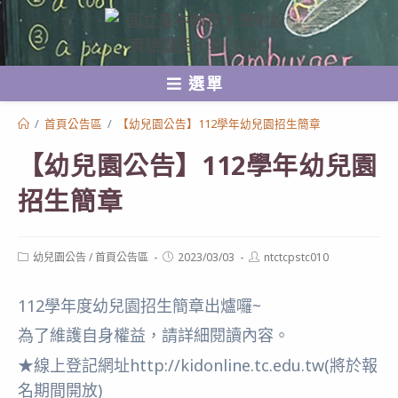
跳
轉
至
選單
主
要
/
首頁公告區
/
【幼兒園公告】112學年幼兒園招生簡章
內
【幼兒園公告】112學年幼兒園
容
招生簡章
Post
Post
Post
幼兒園公告
/
首頁公告區
2023/03/03
ntctcpstc010
category:
published:
author:
112學年度幼兒園招生簡章出爐囉~
為了維護自身權益，請詳細閱讀內容。
★線上登記網址http://kidonline.tc.edu.tw(將於報
名期間開放)