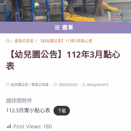
跳
轉
至
選單
主
要
/
首頁公告區
/
【幼兒園公告】112年3月點心表
內
【幼兒園公告】112年3月點心
容
表
Post
Post
Post
幼兒園公告
/
首頁公告區
2023/02/20
ntctcpstc010
category:
published:
author:
請詳閱附件
112.3月實小點心表
下載
Post Views:
180