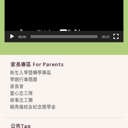
器
00:00
05:27
家長專區 For Parents
新生入學暨轉學專區
學期行事簡曆
家長會
愛心志工隊
故事志工團
賴秀雄校友紀念獎學金
more
公告Tag