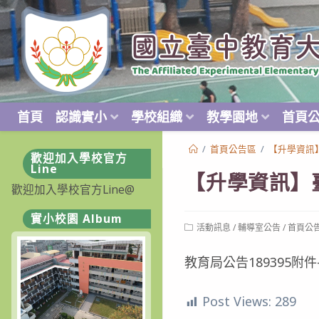
跳
轉
至
主
要
內
首頁
認識實小
學校組織
教學園地
首頁
容
/
首頁公告區
/
【升學資訊
歡迎加入學校官方
Line
【升學資訊】
歡迎加入學校官方Line@
實小校園 Album
Post
活動訊息
/
輔導室公告
/
首頁公
category:
教育局公告189395附
Post Views:
289