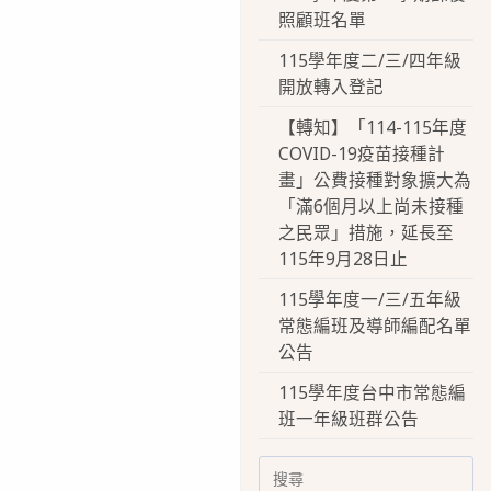
照顧班名單
115學年度二/三/四年級
開放轉入登記
【轉知】「114-115年度
COVID-19疫苗接種計
畫」公費接種對象擴大為
「滿6個月以上尚未接種
之民眾」措施，延長至
115年9月28日止
115學年度一/三/五年級
常態編班及導師編配名單
公告
115學年度台中市常態編
班一年級班群公告
Search