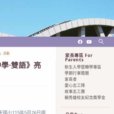
甲」活動
家長專區 For
Parents
學·雙語》亮
新生入學暨轉學專區
學期行事簡曆
家長會
愛心志工隊
故事志工團
賴秀雄校友紀念獎學金
more
小115年5月26日順