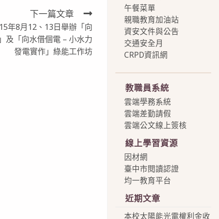
午餐菜單
下一篇文章
親職教育加油站
5年8月12、13日舉辦「向
資安文件與公告
及「向水借個電 – 小水力
交通安全月
發電實作」綠能工作坊
CRPD資訊網
more
教職員系統
雲端學務系統
雲端差勤請假
雲端公文線上簽核
線上學習資源
因材網
臺中市閱讀認證
均一教育平台
近期文章
本校太陽能光電權利金收