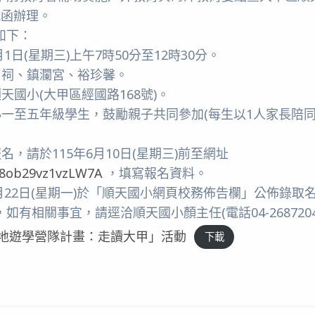
8號函辦理。
如下：
月1日(星期三)上午7時50分至12時30分。
昌祠、鎮瀾宮、裕珍馨。
天國小(大甲區經國路168號)。
小一至五年級學生，鼓勵親子共同參加(每生以1人家長陪同
名，請於115年6月10日(星期三)前至網址
2V8ob29vz1vzLW7A
，填寫報名資料。
年6月22日(星期一)於「順天國小網頁校務佈告欄」公佈錄取
有相關事宜，請逕洽順天國小顏主任(電話04-26872040
基地遊學營隊計畫：走讀大甲」活動
下載