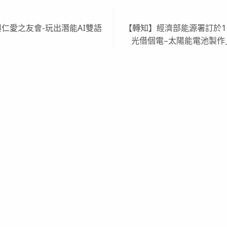
仁愛之友會-玩出潛能AI雙語
【轉知】經濟部能源署訂於11
光借個電–太陽能電池製作」