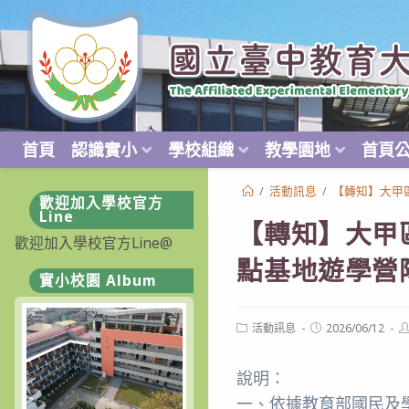
跳
轉
至
主
要
內
首頁
認識實小
學校組織
教學園地
首頁
容
/
活動訊息
/
【轉知】大甲
歡迎加入學校官方
Line
【轉知】大甲
歡迎加入學校官方Line@
點基地遊學營
實小校園 Album
Post
Post
P
活動訊息
2026/06/12
category:
published:
a
說明：
一、依據教育部國民及學