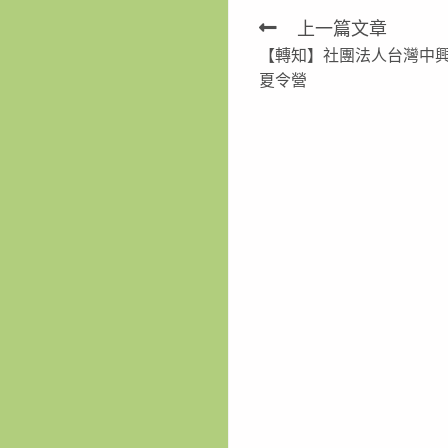
上一篇文章
Read
【轉知】社團法人台灣中興
more
夏令營
articles