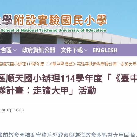
公告區
政府資訊公開
文件下載
ENGLISH
區順天國小辦理114學年度「《臺中學·雙語》亮點基地遊學營隊計畫：走讀大
區順天國小辦理114學年度「《臺中
隊計畫：走讀大甲」活動
ost
ntctcpstc017
uthor:
前教育署補助實施戶外教育與海洋教育要點暨大甲區順天國