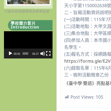
天小字第115000263
介紹本校校園環境及教學設施
二、旨揭活動資訊說明
(一)活動時間：115年7
學校簡介影片
(二)活動地點：大甲文
Introduction
(三)集合地點：大甲區順
視
(四)參加人員：本市國
訊
播
名學生。
放
(五)報名方式：採網路報
00:00
05:27
器
https://forms.gle/E
(六)錄取名單：115
三、檢附活動簡章乙份，如
《臺中學·雙語》亮點
Post Views:
105