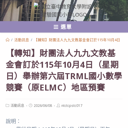
跳
轉
至
選單
主
要
/
活動訊息
/
【轉知】財團法人九九文教基金會訂於115年10月4日（星
內
【轉知】財團法人九九文教基
容
金會訂於115年10月4日（星期
日）舉辦第六屆TRML國小數學
競賽（原ELMC）地區預賽
Post
Post
Post
活動訊息
2026/06/08
ntctcpstc017
category:
published:
author:
說明：