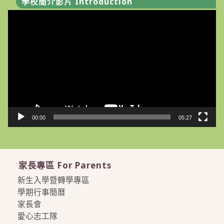
學校簡介影片 Introduction
視
訊
播
放
器
00:00
05:27
家長專區 For Parents
新生入學暨轉學專區
學期行事簡曆
家長會
愛心志工隊